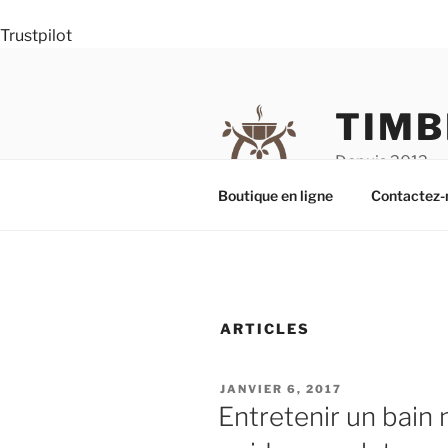
Trustpilot
Aller
au
contenu
TIMB
principal
Depuis 2012
Boutique en ligne
Contactez-
ARTICLES
PUBLIÉ
JANVIER 6, 2017
LE
Entretenir un bain 