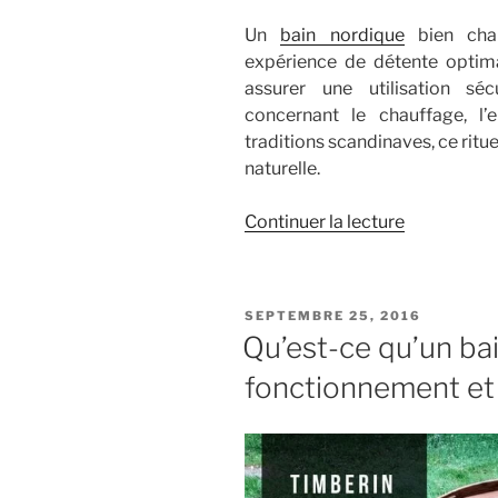
Un
bain nordique
bien chau
expérience de détente optima
assurer une utilisation sé
concernant le chauffage, l’e
traditions scandinaves, ce ritue
naturelle.
de
Continuer la lecture
« Comment
chauffer,
entretenir
PUBLIÉ
SEPTEMBRE 25, 2016
et
LE
Qu’est-ce qu’un bai
profiter
fonctionnement et
pleinement
de
votre
bain
nordique »