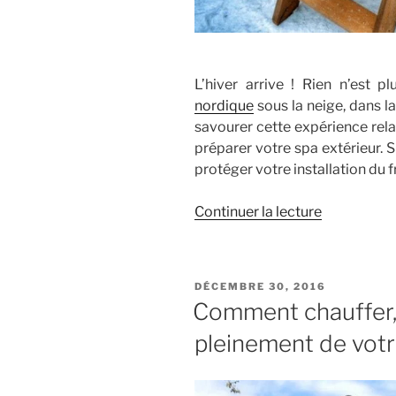
L’hiver arrive ! Rien n’est 
nordique
sous la neige, dans l
savourer cette expérience relaxa
préparer votre spa extérieur. 
protéger votre installation du f
de
Continuer la lecture
« Entretenir
un
bain
PUBLIÉ
DÉCEMBRE 30, 2016
nordique
LE
Comment chauffer, 
pendant
pleinement de votr
l’hiver
:
guide