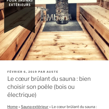
PUBLIÉ
FÉVRIER 6, 2019
PAR
AUSTE
LE
Le cœur brûlant du sauna : bien
choisir son poêle (bois ou
électrique)
Home
»
Sauna extérieur
»
Le cœur brûlant du sauna :