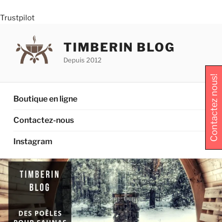
Trustpilot
Aller
au
TIMBERIN BLOG
contenu
Depuis 2012
principal
Contactez nous!
Boutique en ligne
Contactez-nous
Instagram