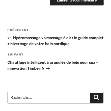
Navigation
Article
PRÉCÉDENT
de
précédent
Hydromassage vs massage à air : le guide complet
l’article
+ hivernage de votre bain nordique
Article
SUIVANT
suivant
Chauffage intelligent à granulés de bois pour spa –
innovation TimberIN
Recherche
Recher
pour
: