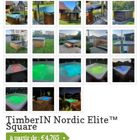
TimberIN Nordic Elite™
Square
à partir de :
€
4,765