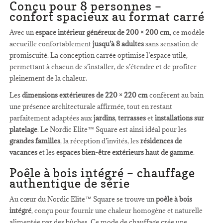
Conçu pour 8 personnes –
confort spacieux au format carré
Avec un
espace intérieur généreux de 200 × 200 cm
, ce modèle
accueille confortablement
jusqu’à 8 adultes
sans sensation de
promiscuité. La conception carrée optimise l’espace utile,
permettant à chacun de s’installer, de s’étendre et de profiter
pleinement de la chaleur.
Les
dimensions extérieures de 220 × 220 cm
confèrent au bain
une présence architecturale affirmée, tout en restant
parfaitement adaptées aux
jardins
,
terrasses
et
installations sur
platelage
. Le Nordic Elite™ Square est ainsi idéal pour les
grandes familles
, la réception d’invités, les
résidences de
vacances
et les
espaces bien-être extérieurs haut de gamme
.
Poêle à bois intégré – chauffage
authentique de série
Au cœur du Nordic Elite™ Square se trouve un
poêle à bois
intégré
, conçu pour fournir une chaleur homogène et naturelle
alimentée par des bûches. Ce mode de chauffage crée une