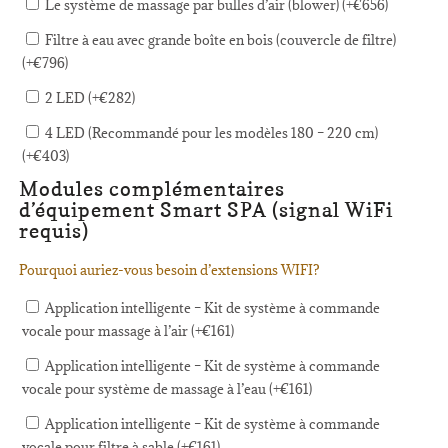
Le système de massage par bulles d’air (blower) (+
€
656
)
Filtre à eau avec grande boîte en bois (couvercle de filtre)
(+
€
796
)
2 LED (+
€
282
)
4 LED (Recommandé pour les modèles 180 – 220 cm)
(+
€
403
)
Modules complémentaires
d’équipement Smart SPA (signal WiFi
requis)
Pourquoi auriez-vous besoin d’extensions WIFI?
Application intelligente – Kit de système à commande
vocale pour massage à l’air (+
€
161
)
Application intelligente – Kit de système à commande
vocale pour système de massage à l’eau (+
€
161
)
Application intelligente – Kit de système à commande
vocale pour filtre à sable (+
€
161
)