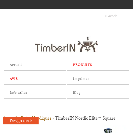
0 Article
Accueil
PRODUITS
AVIS
Imprimer
Info utiles
Blog
Accueil
»
Bains Nordiques
»
TimberIN Nordic Elite™ Square
Design carré