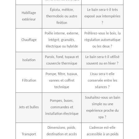
Épicéa, mélèze,
Le bain sera-t-il très
Habillage
thermobois ou autre
exposé aux intempéries
extérieur
finition
?
Poêle interne, externe,
Préférez-vous le bois, la
Chauffage
intégré, granulés,
régulation automatique
électrique ou hybride
ou les deux ?
Parois, fond, tuyaux et
Le bain sera-t-il utilisé
Isolation
couvercle thermique
souvent ou en hiver ?
Pompe, filtre, tuyaux,
L’eau sera-t-elle
Filtration
vannes et coffret
conservée entre les
technique
séances ?
Souhaitez-vous un bain
Pompes, buses,
simple ou une
Jets et bulles
commandes et
expérience proche du
installation électrique
spa ?
Dimensions, poids,
L’adresse est-elle
Transport
destination et accès
accessible à un poids