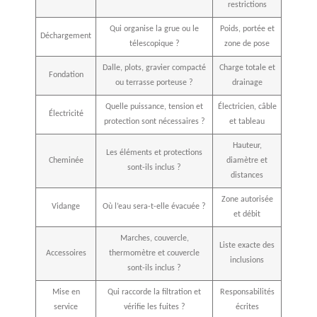
restrictions
Qui organise la grue ou le
Poids, portée et
Déchargement
télescopique ?
zone de pose
Dalle, plots, gravier compacté
Charge totale et
Fondation
ou terrasse porteuse ?
drainage
Quelle puissance, tension et
Électricien, câble
Électricité
protection sont nécessaires ?
et tableau
Hauteur,
Les éléments et protections
Cheminée
diamètre et
sont-ils inclus ?
distances
Zone autorisée
Vidange
Où l’eau sera-t-elle évacuée ?
et débit
Marches, couvercle,
Liste exacte des
Accessoires
thermomètre et couvercle
inclusions
sont-ils inclus ?
Mise en
Qui raccorde la filtration et
Responsabilités
service
vérifie les fuites ?
écrites