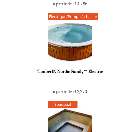
à partir de :
€
4,286
Électrique/Pompe à chaleur
TimberIN Nordic Family™ Electric
à partir de :
€
3,270
Spacieux!