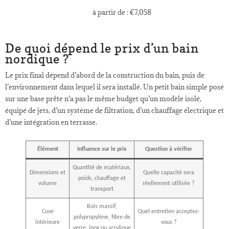
à partir de :
€
7,058
De quoi dépend le prix d’un bain
nordique ?
Le prix final dépend d’abord de la construction du bain, puis de
l’environnement dans lequel il sera installé. Un petit bain simple posé
sur une base prête n’a pas le même budget qu’un modèle isolé,
équipé de jets, d’un système de filtration, d’un chauffage électrique et
d’une intégration en terrasse.
Élément
Influence sur le prix
Question à vérifier
Quantité de matériaux,
Dimensions et
Quelle capacité sera
poids, chauffage et
volume
réellement utilisée ?
transport
Bois massif,
Cuve
Quel entretien acceptez-
polypropylène, fibre de
intérieure
vous ?
verre, inox ou acrylique