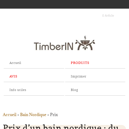
0 Article
Accueil
PRODUITS
AVIS
Imprimer
Info utiles
Blog
Accueil
»
Bain Nordique
»
Prix
Prix d’un bain nordique : du