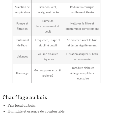
Maintien de
Isolation, vent,
Réduire la consigne
température
consigne et durée
inutilement élevée
Durée de
Pompe et
Nettoyer le filtre et
fonctionnement et
filtration
programmer correctement
débit
Traitement
Fréquence, usage et
Se doucher avant le bain
de l’eau
stabilité du pH
et tester régulièrement
Volume d’eau et
Filtration adaptée si l’eau
Vidanges
fréquence
est conservée
Procédure claire et
Gel, coupures et arrêt
Hivernage
vidange complète si
prolongé
nécessaire
Chauffage au bois
Prix local du bois.
Humidité et essence du combustible.