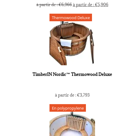
à partir de :
€
6,966
à partir de :
€
5,906
Thermowood Deluxe
TimberIN Nordic™ Thermowood Deluxe
à partir de :
€
3,793
En polypropylene