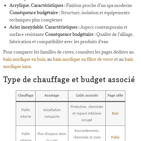
Acrylique.
Caractéristiques :
Finition proche d’un spa moderne
Conséquence budgétaire :
Structure, isolation et équipements
techniques plus complexes
Acier inoxydable.
Caractéristiques :
Aspect contemporain et
surface résistante
Conséquence budgétaire :
Qualité de l’alliage,
fabrication et compatibilité avec les produits d’eau
Pour comparer les familles de cuves, consultez les pages dédiées au
bain nordique en bois
, au
bain nordique en fibre de verre
et au
bain
nordique inox
.
Type de chauffage et budget associé
Chauffage
Avantage
Coûts associés
Page utile
Protection, cheminée
Poêle
Installation
et espace intérieur
Bois
interne
compacte
occupé
Raccordements,
Poêle
Plus d’espace dans
cheminée et zone
Poêle
externe
la cuve