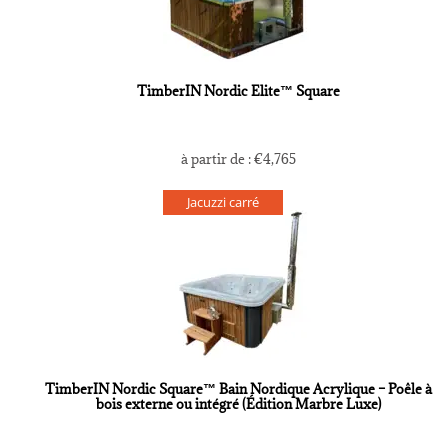
TimberIN Nordic Elite™ Square
à partir de :
€
4,765
Jacuzzi carré
TimberIN Nordic Square™ Bain Nordique Acrylique – Poêle à
bois externe ou intégré (Édition Marbre Luxe)