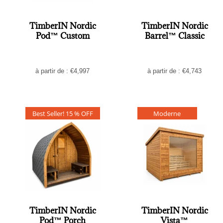
TimberIN Nordic
TimberIN Nordic
Pod™ Custom
Barrel™ Classic
à partir de :
€
4,997
à partir de :
€
4,743
Best Seller! 15 % OFF
Moderne
TimberIN Nordic
TimberIN Nordic
Pod™ Porch
Vista™