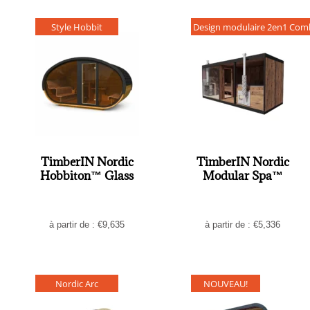
Style Hobbit
Design modulaire 2en1 Co
TimberIN Nordic
TimberIN Nordic
Hobbiton™ Glass
Modular Spa™
à partir de :
€
9,635
à partir de :
€
5,336
Nordic Arc
NOUVEAU!