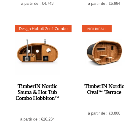
à partir de :
€
4,743
à partir de :
€
6,994
Design Hobbit 2en1 Combo
NOUVEAU!
TimberIN Nordic
TimberIN Nordic
Sauna & Hot Tub
Oval™ Terrace
Combo Hobbiton™
à partir de :
€
8,800
à partir de :
€
16,234