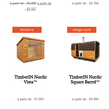
à partir de :
€
6,880
à partir de
à partir de :
€
4,766
:
€
5,507
Moderne
Design carré
TimberIN Nordic
TimberIN Nordic
Vista™
Square Barrel™
à partir de :
€
7,863
à partir de :
€
6,994