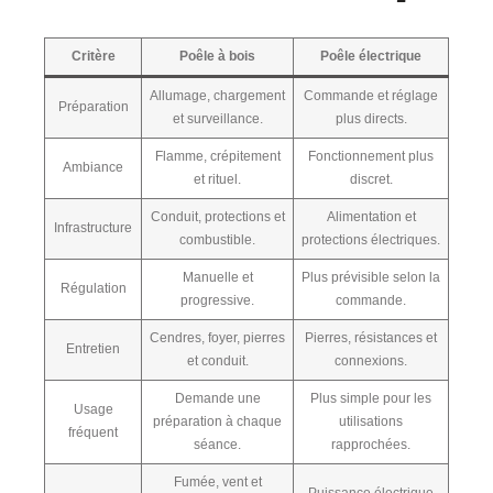
Critère
Poêle à bois
Poêle électrique
Allumage, chargement
Commande et réglage
Préparation
et surveillance.
plus directs.
Flamme, crépitement
Fonctionnement plus
Ambiance
et rituel.
discret.
Conduit, protections et
Alimentation et
Infrastructure
combustible.
protections électriques.
Manuelle et
Plus prévisible selon la
Régulation
progressive.
commande.
Cendres, foyer, pierres
Pierres, résistances et
Entretien
et conduit.
connexions.
Demande une
Plus simple pour les
Usage
préparation à chaque
utilisations
fréquent
séance.
rapprochées.
Fumée, vent et
Puissance électrique