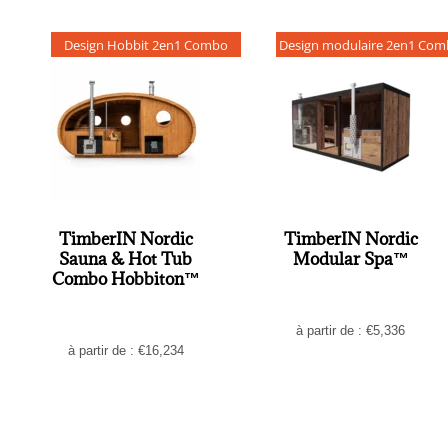
Design Hobbit 2en1 Combo
Design modulaire 2en1 Co
TimberIN Nordic
TimberIN Nordic
Sauna & Hot Tub
Modular Spa™
Combo Hobbiton™
à partir de :
€
5,336
à partir de :
€
16,234