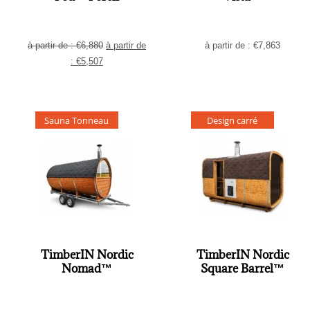
à partir de :
€
6,880
à partir de
à partir de :
€
7,863
:
€
5,507
Sauna Tonneau
Design carré
TimberIN Nordic
TimberIN Nordic
Nomad™
Square Barrel™