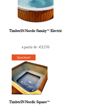
Électrique/Pompe à
TimberIN Nordic Family™ Electric
chaleur
à partir de :
€
3,270
Spacieux!
TimberIN Nordic Square™