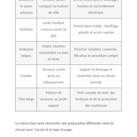
Bruxelles
Terrasse, jardin
Vérifier bruit, accès, voisinage,
et zones
compact ou maison
fumées et raccordement
urbaines
de ville
électrique
Jardin familial,
Prévoir base stable, chauffage
Wallonie
maison rurale ou
adapté et accès camion
gîte
Chalet, location
Ardennes
Prioriser isolation, couvercle,
saisonnière ou bain
belges
filtration et procédure antigel
en hiver
Terrasse, jardin
Soigner le drainage et
Flandre
privé ou
l’entretien dans un climat
hébergement
humide
Maison de
Tenir compte du vent, des
Côte belge
vacances ou jardin
embruns et de la protection
exposé
des matériaux
Le même bain peut nécessiter une préparation différente selon le
climat local, l’accès et le type d’usage.