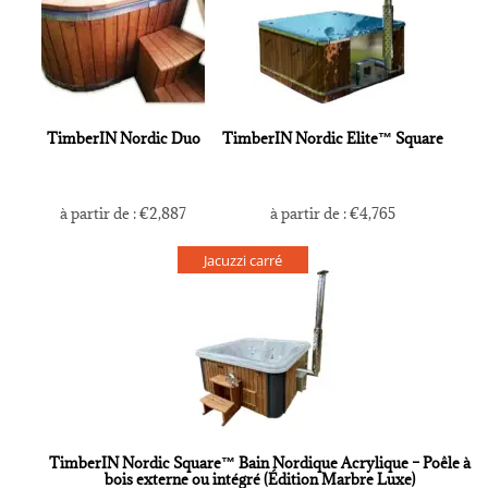
TimberIN Nordic Duo
TimberIN Nordic Elite™ Square
à partir de :
€
2,887
à partir de :
€
4,765
Jacuzzi carré
TimberIN Nordic Square™ Bain Nordique Acrylique – Poêle à
bois externe ou intégré (Édition Marbre Luxe)