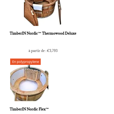
TimberIN Nordic™ Thermowood Deluxe
à partir de :
€
3,793
En polypropylene
TimberIN Nordic Flex™