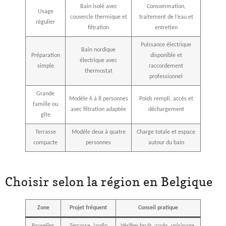
Bain isolé avec
Consommation,
Usage
couvercle thermique et
traitement de l’eau et
régulier
filtration
entretien
Puissance électrique
Bain nordique
Préparation
disponible et
électrique avec
simple
raccordement
thermostat
professionnel
Grande
Modèle 6 à 8 personnes
Poids rempli, accès et
famille ou
avec filtration adaptée
déchargement
gîte
Terrasse
Modèle deux à quatre
Charge totale et espace
compacte
personnes
autour du bain
Choisir selon la région en Belgique
Zone
Projet fréquent
Conseil pratique