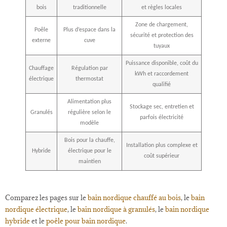
bois
traditionnelle
et règles locales
Zone de chargement,
Poêle
Plus d’espace dans la
sécurité et protection des
externe
cuve
tuyaux
Puissance disponible, coût du
Chauffage
Régulation par
kWh et raccordement
électrique
thermostat
qualifié
Alimentation plus
Stockage sec, entretien et
Granulés
régulière selon le
parfois électricité
modèle
Bois pour la chauffe,
Installation plus complexe et
Hybride
électrique pour le
coût supérieur
maintien
Comparez les pages sur le
bain nordique chauffé au bois
, le
bain
nordique électrique
, le
bain nordique à granulés
, le
bain nordique
hybride
et le
poêle pour bain nordique
.