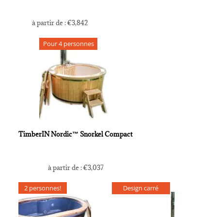
à partir de :
€
3,842
Pour 4 personnes
TimberIN Nordic™ Snorkel Compact
à partir de :
€
3,037
2 personnes!
Design carré