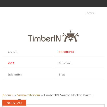
0 Article
Accueil
PRODUITS
AVIS
Imprimer
Info utiles
Blog
Accueil
»
Sauna extérieur
»
TimberIN Nordic Electric Barrel
Panorama™
NOUVEAU!