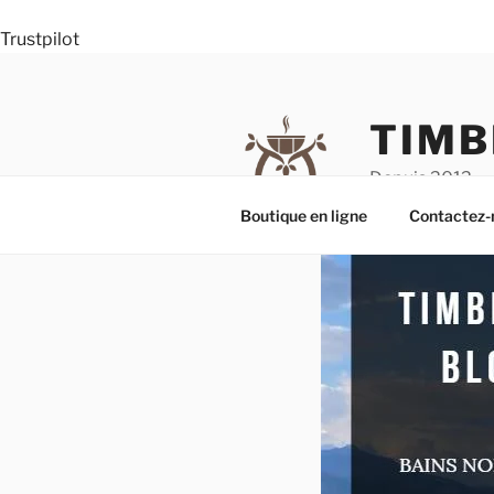
Trustpilot
Aller
au
contenu
TIMB
principal
Depuis 2012
Boutique en ligne
Contactez-