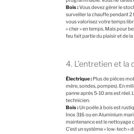
programmable. Vous ne faites r
Bois :
Vous devez gérer le stock,
surveiller la chauffe pendant 2 
vous valorisez votre temps libre
« cher » en temps. Mais pour b
feu fait partie du plaisir et de 
4. L’entretien et la
Électrique :
Plus de pièces mobi
mère, sondes, pompes). En milie
panne après 5-10 ans est réel.
technicien.
Bois :
Un poêle à bois est rustiq
Inox 316 ou en Aluminium marin,
maintenance est le nettoyage 
C’est un système « low-tech » d