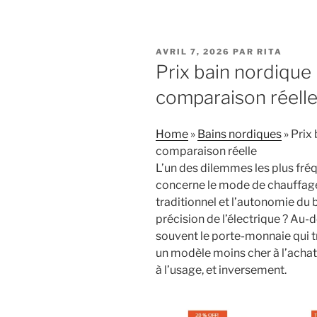
PUBLIÉ
AVRIL 7, 2026
PAR
RITA
LE
Prix bain nordique 
comparaison réell
Home
»
Bains nordiques
»
Prix 
comparaison réelle
L’un des dilemmes les plus fréq
concerne le mode de chauffage.
traditionnel et l’autonomie du 
précision de l’électrique ? Au-de
souvent le porte-monnaie qui t
un modèle moins cher à l’achat 
à l’usage, et inversement.