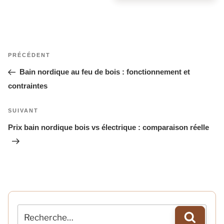
Navigation
Article
PRÉCÉDENT
de
précédent
Bain nordique au feu de bois : fonctionnement et
l’article
contraintes
Article
SUIVANT
suivant
Prix bain nordique bois vs électrique : comparaison réelle
Recherche
Recherch