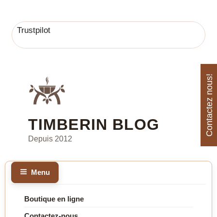
Trustpilot
Aller
au
Contactez nous!
contenu
principal
TIMBERIN BLOG
Depuis 2012
Menu
Boutique en ligne
Contactez-nous