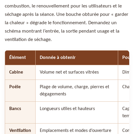
combustion, le renouvellement pour les utilisateurs et le
séchage après la séance. Une bouche obturée pour « garder
la chaleur » dégrade le fonctionnement. Demandez un
schéma montrant l’entrée, la sortie pendant usage et la
ventilation de séchage.
Élément
Donnée à obtenir
Pour
Cabine
Volume net et surfaces vitrées
Dimen
Poêle
Plage de volume, charge, pierres et
Chaleu
dégagements
Bancs
Longueurs utiles et hauteurs
Capaci
tempé
Ventilation
Emplacements et modes d’ouverture
Combu