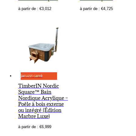
à partir de :
€
3,012
à partir de :
€
4,725
Jacuzzi carré
TimberIN Nordic
Square™ Bain
Nordique Acrylique –
Poêle à bois externe
ou intégré (Édition
Marbre Luxe)
à partir de :
€
6,999