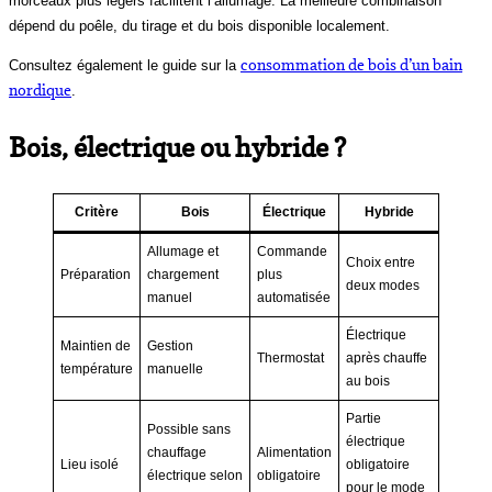
morceaux plus légers facilitent l’allumage. La meilleure combinaison
dépend du poêle, du tirage et du bois disponible localement.
consommation de bois d’un bain
Consultez également le guide sur la
nordique
.
Bois, électrique ou hybride ?
Critère
Bois
Électrique
Hybride
Allumage et
Commande
Choix entre
Préparation
chargement
plus
deux modes
manuel
automatisée
Électrique
Maintien de
Gestion
Thermostat
après chauffe
température
manuelle
au bois
Partie
Possible sans
électrique
chauffage
Alimentation
Lieu isolé
obligatoire
électrique selon
obligatoire
pour le mode