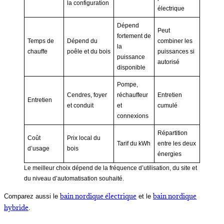
la configuration
électrique
Dépend
Peut
fortement de
Temps de
Dépend du
combiner les
la
chauffe
poêle et du bois
puissances si
puissance
autorisé
disponible
Pompe,
Cendres, foyer
réchauffeur
Entretien
Entretien
et conduit
et
cumulé
connexions
Répartition
Coût
Prix local du
Tarif du kWh
entre les deux
d’usage
bois
énergies
Le meilleur choix dépend de la fréquence d’utilisation, du site et
du niveau d’automatisation souhaité.
bain nordique électrique
bain nordique
Comparez aussi le
et le
hybride
.