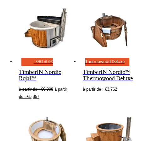
20 % OFF!
Thermowood Deluxe
TimberIN Nordic
TimberIN Nordic™
Rojal™
Thermowood Deluxe
à partir de :
€
6,908
à partir
à partir de :
€
3,762
de :
€
5,857