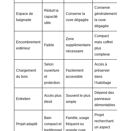
Conserve
Réduit la
Espace de
Conserve la
généralement
capacité
baignade
cuve dégagée
la cuve
utile
dégagée
Compact
Zone
Encombrement
mais coffret
Faible
supplémentaire
extérieur
plus
nécessaire
complexe
Selon
Accès à
Chargement
ouverture
Facilement
préserver
du bois
et
accessible
dans
protection
l’habillage
Dépend des
Accès plus
Souvent le plus
Entretien
panneaux
étroit
simple
démontables
Projet
Bain
Famille, usage
recherchant
Projet adapté
compact et
fréquent ou
un aspect
traditionnel
grande cuve