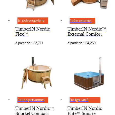
En polypropylene
Poêle externe!
TimberIN Nordic
TimberIN Nordic™
Flex™
External Comfort
à partir de :
€
2,711
à partir de :
€
4,250
Pour 4 personnes
Design carré
TimberIN Nordic™
TimberIN Nordic
Snorkel Compact
Elite™ Square