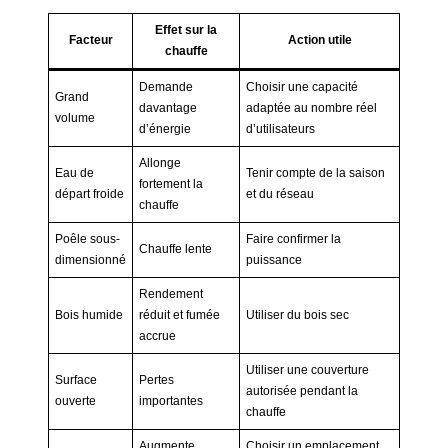
Effet sur la
Facteur
Action utile
chauffe
Demande
Choisir une capacité
Grand
davantage
adaptée au nombre réel
volume
d’énergie
d’utilisateurs
Allonge
Eau de
Tenir compte de la saison
fortement la
départ froide
et du réseau
chauffe
Poêle sous-
Faire confirmer la
Chauffe lente
dimensionné
puissance
Rendement
Bois humide
réduit et fumée
Utiliser du bois sec
accrue
Utiliser une couverture
Surface
Pertes
autorisée pendant la
ouverte
importantes
chauffe
Augmente
Choisir un emplacement