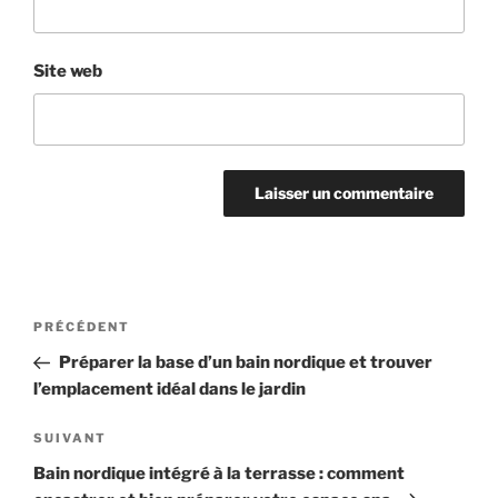
Site web
Navigation
Article
PRÉCÉDENT
de
précédent
Préparer la base d’un bain nordique et trouver
l’article
l’emplacement idéal dans le jardin
Article
SUIVANT
suivant
Bain nordique intégré à la terrasse : comment