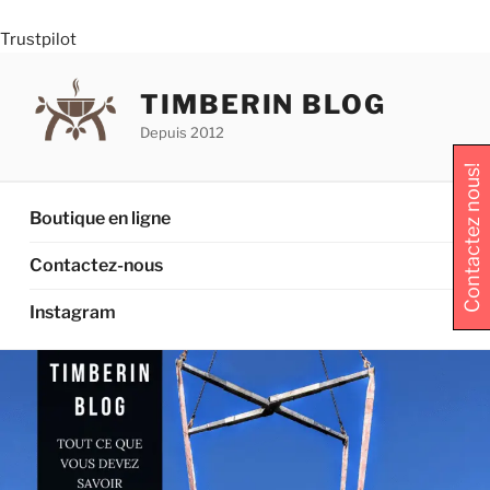
Trustpilot
Aller
au
TIMBERIN BLOG
contenu
Depuis 2012
principal
Contactez nous!
Boutique en ligne
Contactez-nous
Instagram