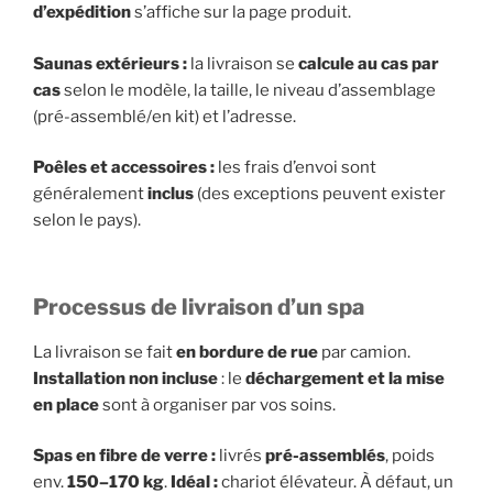
d’expédition
s’affiche sur la page produit.
Saunas extérieurs :
la livraison se
calcule au cas par
cas
selon le modèle, la taille, le niveau d’assemblage
(pré-assemblé/en kit) et l’adresse.
Poêles et accessoires :
les frais d’envoi sont
généralement
inclus
(des exceptions peuvent exister
selon le pays).
Processus de livraison d’un spa
La livraison se fait
en bordure de rue
par camion.
Installation non incluse
: le
déchargement et la mise
en place
sont à organiser par vos soins.
Spas en fibre de verre :
livrés
pré-assemblés
, poids
env.
150–170 kg
.
Idéal :
chariot élévateur. À défaut, un