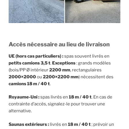
Accès nécessaire au lieu de livraison
UE (hors cas particuliers) :
spas souvent livrés en
petits camions 3,5 t
.
Exceptions
: grands modèles
(bois/PP Ø intérieur
2200 mm
, rectangulaires
2000×2000
ou
2200×2200 mm
) nécessitent des
camions 18 m / 40 t
.
Royaume-Uni :
spas livrés en
18 m / 40 t
. En cas de
contrainte d’accès, signalez-le pour trouver une
alternative.
Saunas extérieurs :
livrés en
18 m / 40 t
; prévoir un