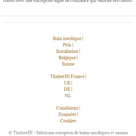
traitez avec une entreprise digne de confiance qui valorise ses clients.
Bain nordique
|
Prix
|
Installation
|
Belgique
|
Suisse
TimberIN France
|
UK
|
DE
|
NL
Conditions
|
Données
|
Cookies
©
TimberIN – Fabricant européen de bains nordiques et saunas