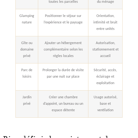
toutes les parcelles
du ménage
Glamping
Positionner le séjour sur
Orientation,
nature
l’expérience et le paysage
intimité et bruit
entre unités
Gîte ou
Ajouter un hébergement
Autorisation,
domaine
complémentaire selon les
stationnement et
privé
règles locales
accueil
Parc de
Prolonger la durée de visite
Sécurité, accès,
loisirs
par une nuit sur place
éclairage et
exploitation
Jardin
Créer une chambre
Usage autorisé,
privé
d’appoint, un bureau ou un
base et
espace détente
ventilation