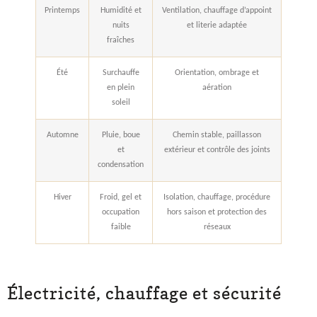
Printemps
Humidité et
Ventilation, chauffage d’appoint
nuits
et literie adaptée
fraîches
Été
Surchauffe
Orientation, ombrage et
en plein
aération
soleil
Automne
Pluie, boue
Chemin stable, paillasson
et
extérieur et contrôle des joints
condensation
Hiver
Froid, gel et
Isolation, chauffage, procédure
occupation
hors saison et protection des
faible
réseaux
Électricité, chauffage et sécurité