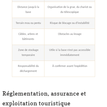
Distance jusqu’à la
Organisation de la grue, du chariot ou
base
du télescopique
Terrain mou ou pentu
Risque de blocage ou d’instabilité
Câbles, arbres et
Obstacles au levage
bâtiments
Zone de stockage
Utile si la base n’est pas accessible
temporaire
immédiatement
Responsabilité du
À confirmer avant l’expédition
déchargement
Réglementation, assurance et
exploitation touristique