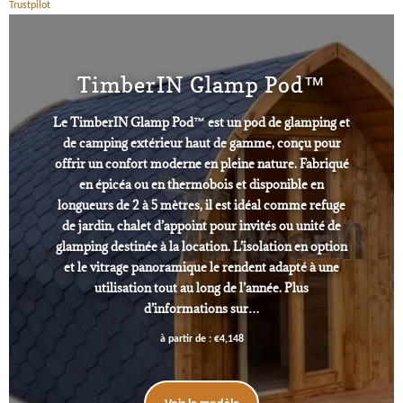
Trustpilot
TimberIN Glamp Pod™
Le TimberIN Glamp Pod™ est un pod de glamping et
de camping extérieur haut de gamme, conçu pour
offrir un confort moderne en pleine nature. Fabriqué
en épicéa ou en thermobois et disponible en
longueurs de 2 à 5 mètres, il est idéal comme refuge
de jardin, chalet d’appoint pour invités ou unité de
glamping destinée à la location. L’isolation en option
et le vitrage panoramique le rendent adapté à une
utilisation tout au long de l’année. Plus
d’informations sur…
à partir de :
€
4,148