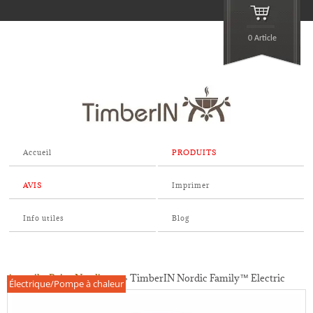
0 Article
Accueil
PRODUITS
AVIS
Imprimer
Info utiles
Blog
Accueil
»
Bains Nordiques
»
TimberIN Nordic Family™ Electric
Électrique/Pompe à chaleur