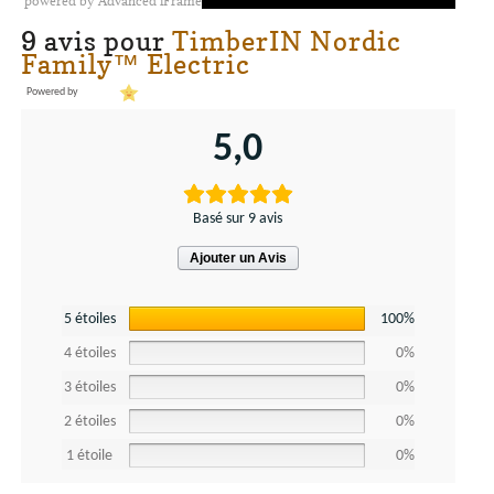
powered by Advanced iFrame
9 avis pour
TimberIN Nordic
Family™ Electric
Powered by
5,0
Basé sur 9 avis
Ajouter un Avis
5 étoiles
100%
4 étoiles
0%
3 étoiles
0%
2 étoiles
0%
1 étoile
0%