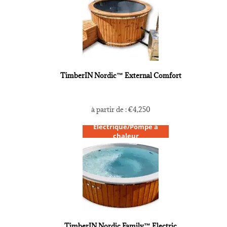
TimberIN Nordic™ External Comfort
à partir de :
€
4,250
Électrique/Pompe à
chaleur
TimberIN Nordic Family™ Electric