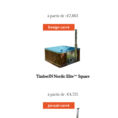
à partir de :
€
2,863
Design carré
TimberIN Nordic Elite™ Square
à partir de :
€
4,725
Jacuzzi carré