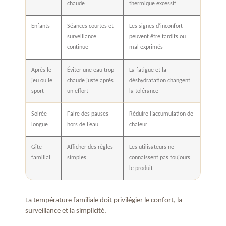
chaude
thermique excessif
Enfants
Séances courtes et
Les signes d’inconfort
surveillance
peuvent être tardifs ou
continue
mal exprimés
Après le
Éviter une eau trop
La fatigue et la
jeu ou le
chaude juste après
déshydratation changent
sport
un effort
la tolérance
Soirée
Faire des pauses
Réduire l’accumulation de
longue
hors de l’eau
chaleur
Gîte
Afficher des règles
Les utilisateurs ne
familial
simples
connaissent pas toujours
le produit
La température familiale doit privilégier le confort, la
surveillance et la simplicité.