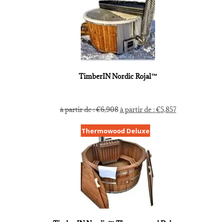
TimberIN Nordic Rojal™
à partir de :
€
6,908
à partir de :
€
5,857
Thermowood Deluxe