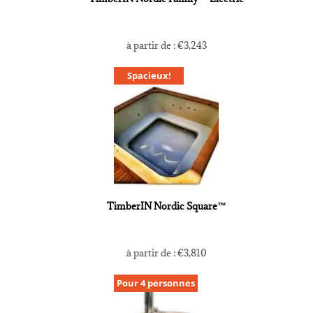
à partir de :
€
3,243
Spacieux!
TimberIN Nordic Square™
à partir de :
€
3,810
Pour 4 personnes