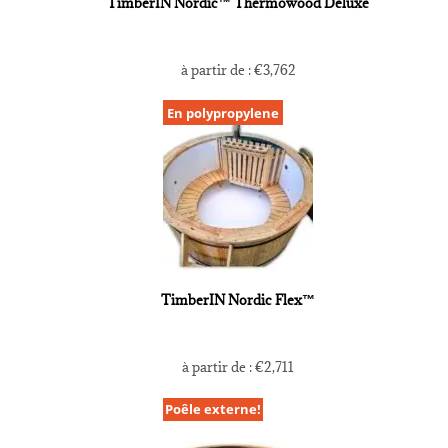
TimberIN Nordic™ Thermowood Deluxe
à partir de :
€
3,762
En polypropylene
TimberIN Nordic Flex™
à partir de :
€
2,711
Poêle externe!