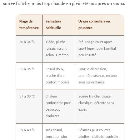
soirée fraîche, mais trop chaude en plein été ou après un sauna.
Plage de
Sensation
Usage conseillé avec
température
habituelle
prudence
30 à 34 °C
Tiède, plutôt
Été, usage court après
rafraîchissant
sport léger, bain familial
selon la météo
peu chauffé
35 à 36 °C
Chaud doux,
Longue discussion,
proche d’un
première séance, enfants
confort modéré
sous surveillance
37 à 38 °C
Chaleur
Soirée fraîche, usage
confortable pour
classique, détente sans
beaucoup
excès
d’adultes
39 à 40 °C
Très chaud,
Séances plus courtes,
sensation plus
adultes habitués, contrôle