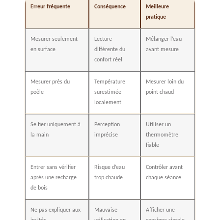
Erreur fréquente
Conséquence
Meilleure
pratique
Mesurer seulement
Lecture
Mélanger l’eau
en surface
différente du
avant mesure
confort réel
Mesurer près du
Température
Mesurer loin du
poêle
surestimée
point chaud
localement
Se fier uniquement à
Perception
Utiliser un
la main
imprécise
thermomètre
fiable
Entrer sans vérifier
Risque d’eau
Contrôler avant
après une recharge
trop chaude
chaque séance
de bois
Ne pas expliquer aux
Mauvaise
Afficher une