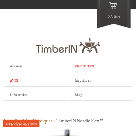
0 Article
Accueil
PRODUITS
AVIS
Imprimer
Info utiles
Blog
Accueil
»
Bains Nordiques
»
TimberIN Nordic Flex™
En polypropylene