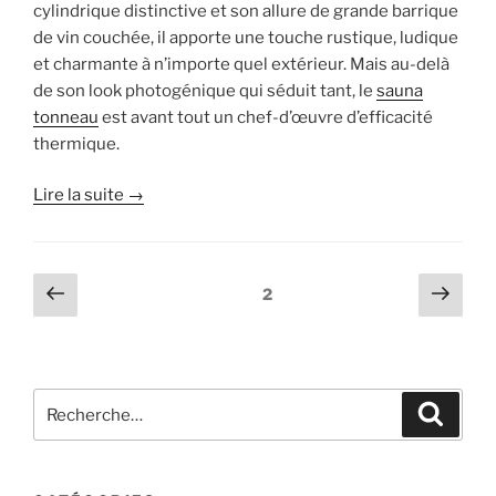
cylindrique distinctive et son allure de grande barrique
de vin couchée, il apporte une touche rustique, ludique
et charmante à n’importe quel extérieur. Mais au-delà
de son look photogénique qui séduit tant, le
sauna
tonneau
est avant tout un chef-d’œuvre d’efficacité
thermique.
Lire la suite →
Pagination
Page
Page
Page
2
précédente
suiv
des
publications
Recherche
Recher
pour
: