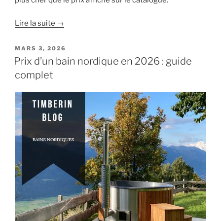
plus cher que le prix affiché sur le catalogue.
Lire la suite →
PUBLIÉ
MARS 3, 2026
LE
Prix d’un bain nordique en 2026 : guide
complet