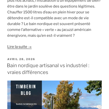
plus nos achats, l’installation d’un équipement de bien-
être dans le jardin soulève des questions légitimes.
Chauffer 1500 litres d’eau en plein hiver pour se
détendre est-il compatible avec un mode de vie
durable ? Le bain nordique est souvent présenté
comme l’alternative « verte » au jacuzzi américain
énergivore, mais qu’en est-il vraiment ?
Lire la suite →
PUBLIÉ
AVRIL 28, 2026
LE
Bain nordique artisanal vs industriel :
vraies différences