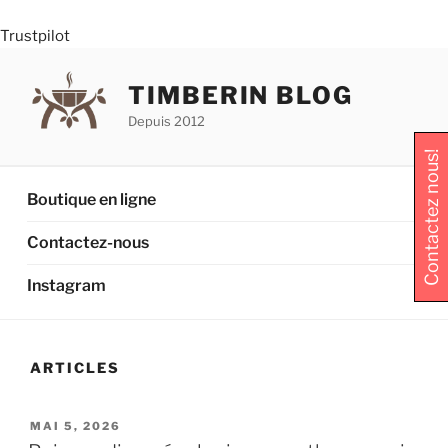
Trustpilot
Aller
au
TIMBERIN BLOG
contenu
Depuis 2012
principal
Contactez nous!
Boutique en ligne
Contactez-nous
Instagram
ARTICLES
PUBLIÉ
MAI 5, 2026
LE