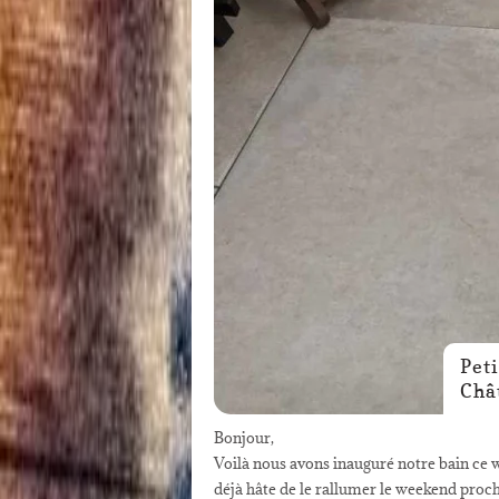
Pet
Châ
Bonjour,
Voilà nous avons inauguré notre bain ce w
déjà hâte de le rallumer le weekend prochai