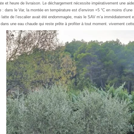
te et heure de livraison. Le déchargement nécessite impérativement une aide 
e : dans le Var, la montée en température est d’environ +5 °C en moins d’une h
te latte de l’escalier avait été endommagée, mais le SAV m’a immédiatement
, dans une eau chaude qui reste prête à profiter à tout moment. vivement cette 