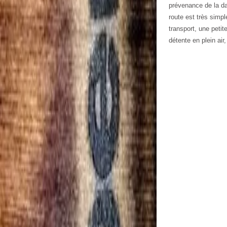
prévenance de la da
route est très simpl
transport, une peti
détente en plein air