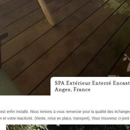
SPA Extérieur Enterré Encast
Anges, France
 est enfin installé. Nous tenions à vous remercier pour la qualité des échange
et votre réactivité. (Vente, mise en place, transport). Vous trouverez ci-joint