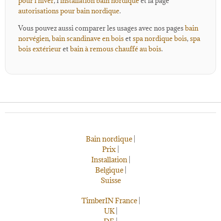
pour l’hiver
, l’
installation bain nordique
et la page
autorisations pour bain nordique
.
Vous pouvez aussi comparer les usages avec nos pages
bain
norvégien
,
bain scandinave en bois
et
spa nordique bois
,
spa
bois extérieur
et
bain à remous chauffé au bois
.
Bain nordique
|
Prix
|
Installation
|
Belgique
|
Suisse
TimberIN France
|
UK
|