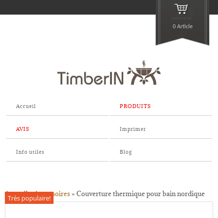
0 Article
Accueil
PRODUITS
AVIS
Imprimer
Info utiles
Blog
Accueil
»
Accessoires
»
Couverture thermique pour bain nordique
Très populaire!