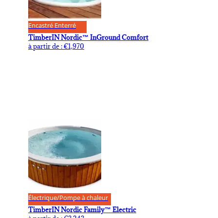
Encastré Enterré
TimberIN Nordic™ InGround Comfort
à partir de :
€
1,970
Électrique/Pompe à chaleur
TimberIN Nordic Family™ Electric