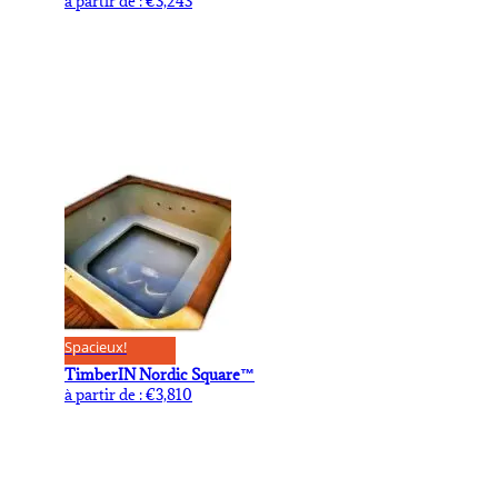
à partir de :
€
3,243
Spacieux!
TimberIN Nordic Square™
à partir de :
€
3,810