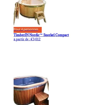
Pour 4 personnes
TimberIN Nordic™ Snorkel Compact
à partir de :
€
3,012