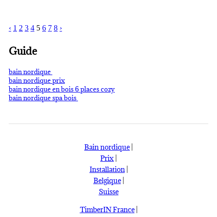
‹
1
2
3
4
5
6
7
8
›
Guide
bain nordique
bain nordique prix
bain nordique en bois 6 places cozy
bain nordique spa bois
Bain nordique
|
Prix
|
Installation
|
Belgique
|
Suisse
TimberIN France
|