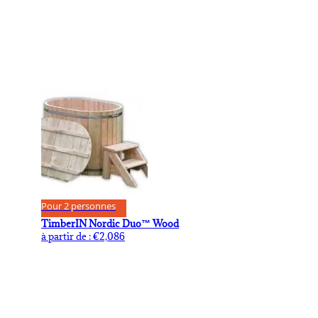
Pour 2 personnes
TimberIN Nordic Duo™ Wood
à partir de :
€
2,086