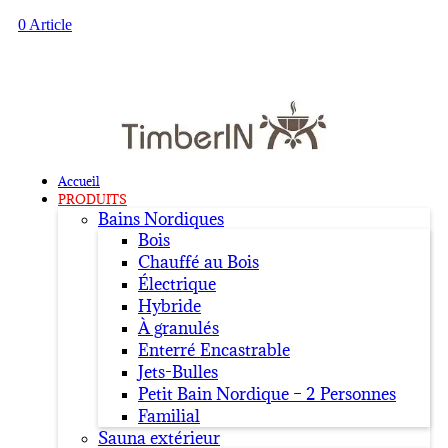
0 Article
Accueil
PRODUITS
Bains Nordiques
Bois
Chauffé au Bois
Électrique
Hybride
À granulés
Enterré Encastrable
Jets-Bulles
Petit Bain Nordique – 2 Personnes
Familial
Sauna extérieur