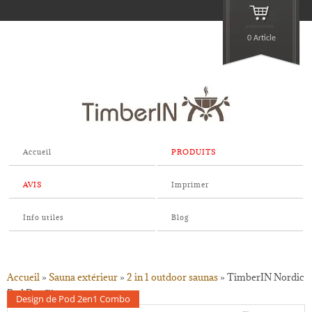
0 Article
Accueil
PRODUITS
AVIS
Imprimer
Info utiles
Blog
Accueil
»
Sauna extérieur
»
2 in 1 outdoor saunas
»
TimberIN Nordic
Pod Duo™
Design de Pod 2en1 Combo