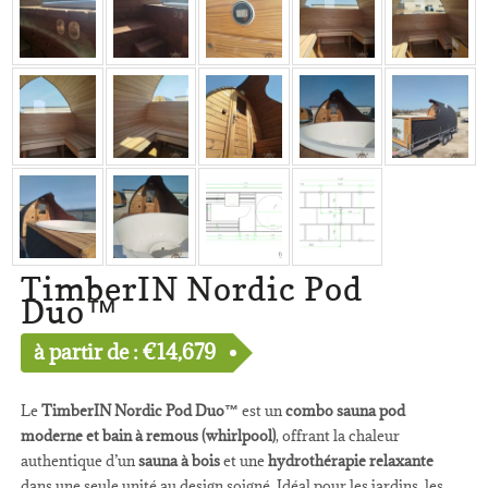
TimberIN Nordic Pod
Duo™
à partir de :
€
14,679
Le
TimberIN Nordic Pod Duo™
est un
combo sauna pod
moderne et bain à remous (whirlpool)
, offrant la chaleur
authentique d’un
sauna à bois
et une
hydrothérapie relaxante
dans une seule unité au design soigné. Idéal pour les jardins, les