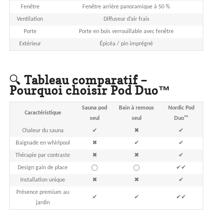
Fenêtre
Fenêtre arrière panoramique à 50 %
Ventilation
Diffuseur d’air frais
Porte
Porte en bois verrouillable avec fenêtre
Extérieur
Épicéa / pin imprégné
🔍
Tableau comparatif –
Pourquoi choisir Pod Duo™
Sauna pod
Bain à remous
Nordic Pod
Caractéristique
seul
seul
Duo™
Chaleur du sauna
✔
✖
✔
Baignade en whirlpool
✖
✔
✔
Thérapie par contraste
✖
✖
✔
Design gain de place
◯
◯
✔✔
Installation unique
✖
✖
✔
Présence premium au
✔
✔
✔✔
jardin