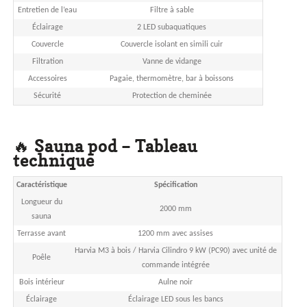
Entretien de l’eau
Filtre à sable
Éclairage
2 LED subaquatiques
Couvercle
Couvercle isolant en simili cuir
Filtration
Vanne de vidange
Accessoires
Pagaie, thermomètre, bar à boissons
Sécurité
Protection de cheminée
🔥
Sauna pod – Tableau
technique
Caractéristique
Spécification
Longueur du
2000 mm
sauna
Terrasse avant
1200 mm avec assises
Harvia M3 à bois / Harvia Cilindro 9 kW (PC90) avec unité de
Poêle
commande intégrée
Bois intérieur
Aulne noir
Éclairage
Éclairage LED sous les bancs