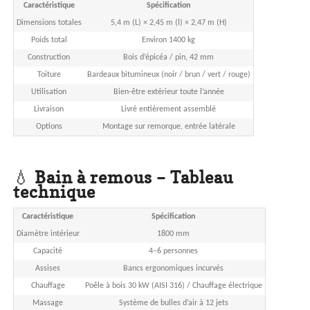
Caractéristique
Spécification
Dimensions totales
5,4 m (L) × 2,45 m (l) × 2,47 m (H)
Poids total
Environ 1400 kg
Construction
Bois d’épicéa / pin, 42 mm
Toiture
Bardeaux bitumineux (noir / brun / vert / rouge)
Utilisation
Bien-être extérieur toute l’année
Livraison
Livré entièrement assemblé
Options
Montage sur remorque, entrée latérale
💧
Bain à remous – Tableau
technique
Caractéristique
Spécification
Diamètre intérieur
1800 mm
Capacité
4–6 personnes
Assises
Bancs ergonomiques incurvés
Chauffage
Poêle à bois 30 kW (AISI 316) / Chauffage électrique
Massage
Système de bulles d’air à 12 jets