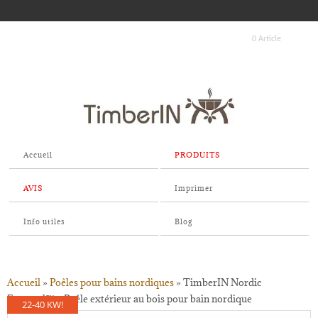
0 Article
Accueil
PRODUITS
AVIS
Imprimer
Info utiles
Blog
Accueil
»
Poêles pour bains nordiques
»
TimberIN Nordic
External™ – Poêle extérieur au bois pour bain nordique
22-40 KW!