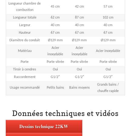
Longueur chambre de
45 cm
42 cm
57 cm
combustion
Longueur totale
62 cm
87 cm
102 cm
Largeur
40 cm
40 cm
40 cm
Hauteur
67 cm
67 cm
67 cm
Diamètre du conduit
Ø129 mm
Ø129 mm
Ø129 mm
Acier
Acier
Matériau
Acier inoxydable
inoxydable
inoxydable
Porte
Porte vitrée
Porte vitrée
Porte vitrée
Tiroir à cendres
Oui
Oui
Oui
Raccordement
G1/2″
G1/2″
G1/2″
Grands bains /
Usage recommandé
Petits bains
Bains moyens
chauffe rapide
Données techniques et vidéos
Dessins technique 22KW