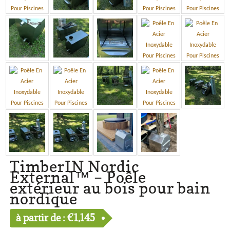
TimberIN Nordic
External™ – Poêle
extérieur au bois pour bain
nordique
à partir de :
€
1,145