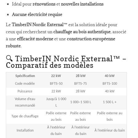
Idéal pour
rénovations
et
nouvelles installations
Aucune électricité requise
Le
TimberIN Nordic External™
est la solution idéale pour
ceux qui recherchent un
chauffage au bois authentique
, associé
à une
efficacité moderne
et une
construction européenne
robuste
.
🔍 TimberIN Nordic External™ –
Comparatif des modèles
Spécification
22 kW
28 kW
40 kW
Code modèle
BFTS-50
BFTS-75
BFTS-100
Puissance
22 kW
28 kW
40 kW
Volume d’eau
Jusqu’à 1 000
1 000–1 500 L
1 500 L +
recommandé
L
Poêle externe
Poêle externe
Poêle externe au
Type de chauffage
au bois
au bois
bois
À l’extérieur
À l’extérieur
Installation
À l’extérieur du bain
du bain
du bain