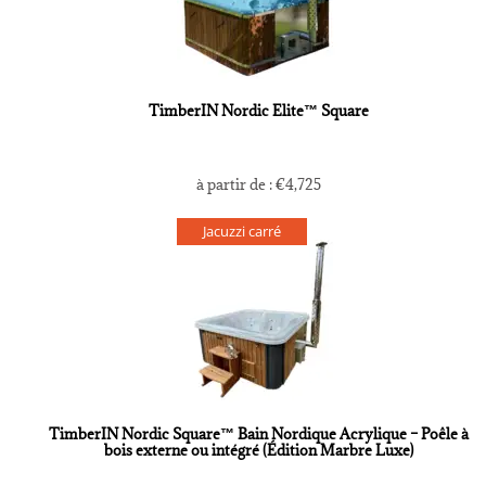
TimberIN Nordic Elite™ Square
à partir de :
€
4,725
Jacuzzi carré
TimberIN Nordic Square™ Bain Nordique Acrylique – Poêle à
bois externe ou intégré (Édition Marbre Luxe)