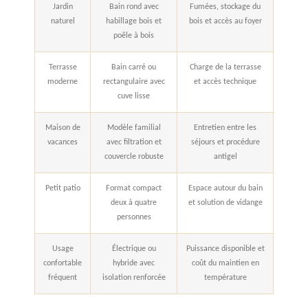
Jardin
Bain rond avec
Fumées, stockage du
naturel
habillage bois et
bois et accès au foyer
poêle à bois
Terrasse
Bain carré ou
Charge de la terrasse
moderne
rectangulaire avec
et accès technique
cuve lisse
Maison de
Modèle familial
Entretien entre les
vacances
avec filtration et
séjours et procédure
couvercle robuste
antigel
Petit patio
Format compact
Espace autour du bain
deux à quatre
et solution de vidange
personnes
Usage
Électrique ou
Puissance disponible et
confortable
hybride avec
coût du maintien en
fréquent
isolation renforcée
température