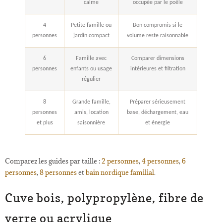
calme
occupée par le poêle
4
Petite famille ou
Bon compromis si le
personnes
jardin compact
volume reste raisonnable
6
Famille avec
Comparer dimensions
personnes
enfants ou usage
intérieures et filtration
régulier
8
Grande famille,
Préparer sérieusement
personnes
amis, location
base, déchargement, eau
et plus
saisonnière
et énergie
Comparez les guides par taille :
2 personnes
,
4 personnes
,
6
personnes
,
8 personnes
et
bain nordique familial
.
Cuve bois, polypropylène, fibre de
verre ou acrylique