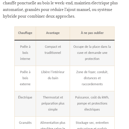
chauffe ponctuelle au bois le week-end, maintien électrique plus
automatisé, granulés pour réduire l’ajout manuel, ou système
hybride pour combiner deux approches.
Chauffage
Avantage
À ne pas oublier
Poêle à
Compact et
Occupe de la place dans la
bois
traditionnel
cuve et demande une
interne
protection
Poêle à
Libère l’intérieur
Zone de foyer, conduit,
bois
du bain
distances et
externe
raccordements
Électrique
Thermostat et
Puissance, coût du kWh,
préparation plus
pompe et protections
simple
électriques
Granulés
Alimentation plus
Stockage sec, entretien
régulière selon le
mécanique et parfois