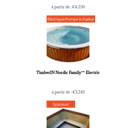
à partir de :
€
4,250
Électrique/Pompe à chaleur
TimberIN Nordic Family™ Electric
à partir de :
€
3,243
Spacieux!