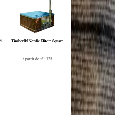
d
TimberIN Nordic Elite™ Square
à partir de :
€
4,725