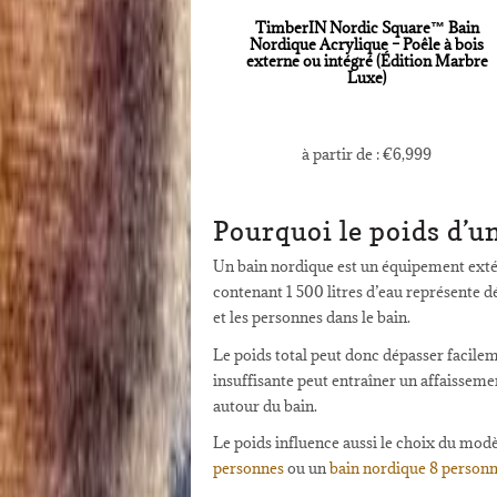
TimberIN Nordic Square™ Bain
Nordique Acrylique – Poêle à bois
externe ou intégré (Édition Marbre
Luxe)
à partir de :
€
6,999
Pourquoi le poids d’un
Un bain nordique est un équipement extéri
contenant 1 500 litres d’eau représente dé
et les personnes dans le bain.
Le poids total peut donc dépasser facilem
insuffisante peut entraîner un affaisseme
autour du bain.
Le poids influence aussi le choix du mod
personnes
ou un
bain nordique 8 person