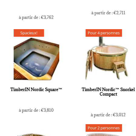
à partir de :
€
2,711
à partir de :
€
3,762
Spacieux!
Pour 4 personnes
TimberIN Nordic Square™
TimberIN Nordic™ Snorkel
Compact
à partir de :
€
3,810
à partir de :
€
3,012
Pour 2 personnes