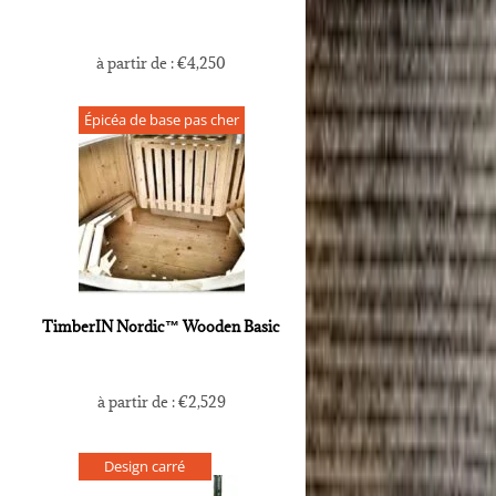
à partir de :
€
4,250
Épicéa de base pas cher
TimberIN Nordic™ Wooden Basic
à partir de :
€
2,529
Design carré