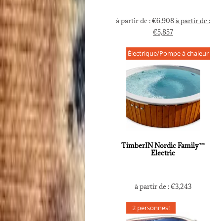
à partir de :
€
6,908
à partir de :
€
5,857
Électrique/Pompe à chaleur
TimberIN Nordic Family™
Electric
à partir de :
€
3,243
2 personnes!