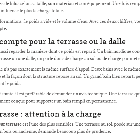
s de kilos selon sa taille, son matériau et son équipement. Une fois rempl
nfluence le plus la charge totale.
ormations : le poids à vide et le volume d’eau. Avec ces deux chiffres, vo
pté.
 compte pour la terrasse ou la dalle
t aussi regarder la manière dont ce poids est réparti. Un bain nordique c
rrasse ou une dalle, on parle donc de charge au sol ou de charge par mètr
vale n’a pas exactement la même surface d’appui. Deux bains avec le mê
 et la façon dont la structure repose au sol. Un grand bain bien réparti 
t le poids.
xistante, il est préférable de demander un avis technique. Une terrasse q
ément conçue pour supporter un bain rempli en permanence.
asse : attention à la charge
sur terrasse
est l’une des plus sensibles. Une terrasse au sol, posée sur un
 en bois ou ancienne, demande beaucoup plus de prudence.