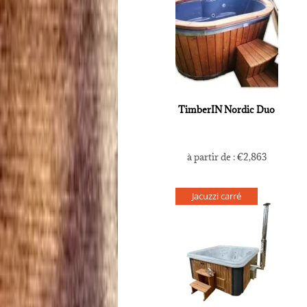
TimberIN Nordic Duo
à partir de :
€
2,863
Jacuzzi carré