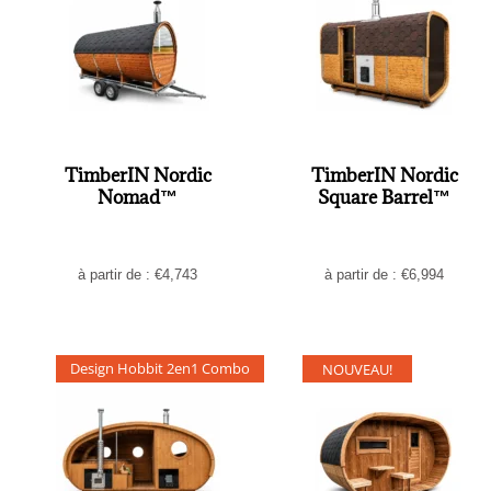
TimberIN Nordic
TimberIN Nordic
Nomad™
Square Barrel™
à partir de :
€
4,743
à partir de :
€
6,994
Design Hobbit 2en1 Combo
NOUVEAU!