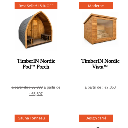
Best Seller! 15 % OFF
Moderne
TimberIN Nordic
TimberIN Nordic
Pod™ Porch
Vista™
à partir de :
€
6,880
à partir de
à partir de :
€
7,863
:
€
5,507
Sauna Tonneau
Design carré