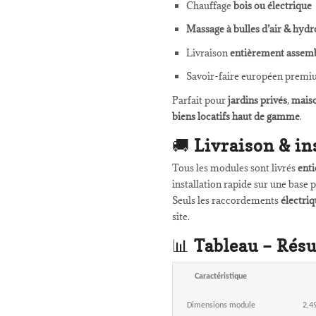
Chauffage
bois ou électrique
Massage à bulles d’air & hyd
Livraison
entièrement assem
Savoir-faire européen prem
Parfait pour
jardins privés
,
maiso
biens locatifs haut de gamme
.
🚚
Livraison & in
Tous les modules sont livrés
ent
installation rapide sur une base 
Seuls les raccordements
électriq
site.
📊
Tableau – Rés
Caractéristique
Dimensions module
2,4