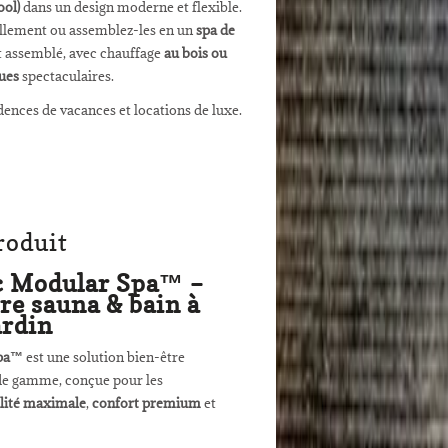
ool)
dans un design moderne et flexible.
ellement ou assemblez-les en un
spa de
nt assemblé, avec chauffage
au bois ou
ues
spectaculaires.
idences de vacances et locations de luxe.
roduit
 Modular Spa™ –
e sauna & bain à
ardin
Spa™
est une solution bien-être
de gamme, conçue pour les
ilité maximale
,
confort premium
et