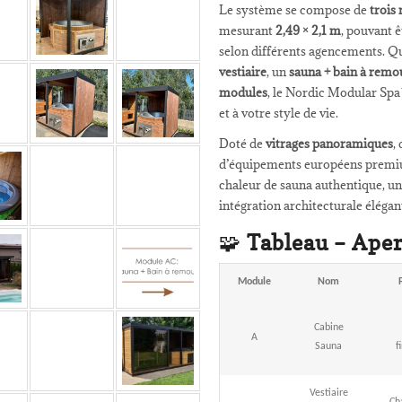
Le système se compose de
trois
mesurant
2,49 × 2,1 m
, pouvant 
selon différents agencements. Q
vestiaire
, un
sauna + bain à remo
modules
, le Nordic Modular Spa
et à votre style de vie.
Doté de
vitrages panoramiques
,
d’équipements européens premi
chaleur de sauna authentique, un
intégration architecturale élégan
🧩
Tableau – Ape
Module
Nom
Cabine
A
Sauna
f
Vestiaire