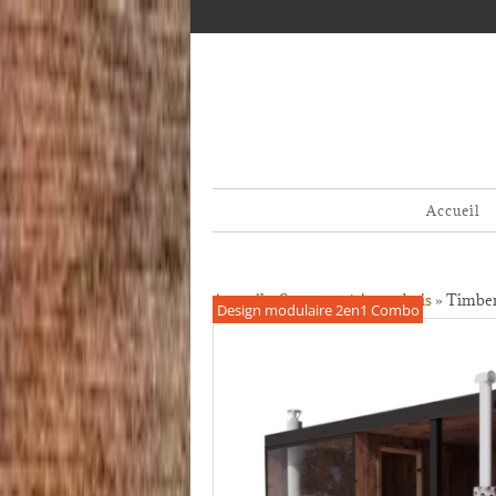
Accueil
Accueil
»
Sauna extérieur
»
bois
»
Timber
Design modulaire 2en1 Combo