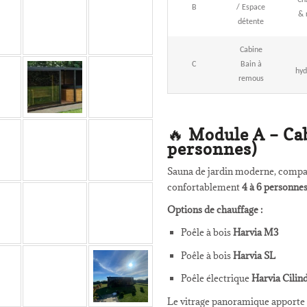
Ch
B
/ Espace
& 
détente
Cabine
C
Bain à
hyd
remous
🔥
Module A – Ca
personnes)
Sauna de jardin moderne, compac
confortablement
4 à 6 personne
Options de chauffage :
Poêle à bois
Harvia M3
Poêle à bois
Harvia SL
Poêle électrique
Harvia Cilin
Le vitrage panoramique apporte 