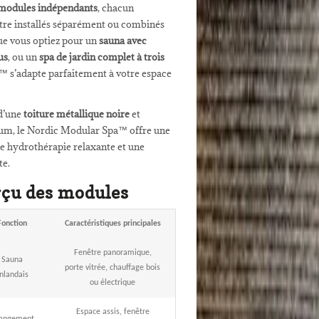
 modules indépendants
, chacun
être installés séparément ou combinés
ue vous optiez pour un
sauna avec
us
, ou un
spa de jardin complet à trois
™ s’adapte parfaitement à votre espace
 d’une
toiture métallique noire
et
um, le Nordic Modular Spa™ offre une
e hydrothérapie relaxante et une
te.
rçu des modules
Fonction
Caractéristiques principales
Fenêtre panoramique,
Sauna
porte vitrée, chauffage bois
inlandais
ou électrique
Espace assis, fenêtre