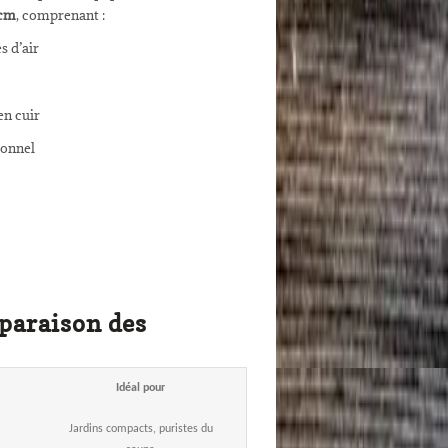
 cm
, comprenant :
s d’air
en cuir
ionnel
paraison des
Idéal pour
Jardins compacts, puristes du