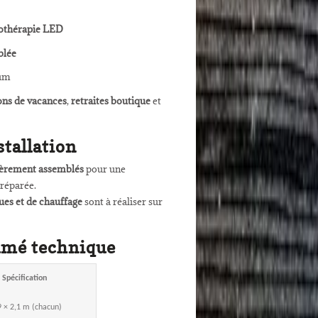
rothérapie LED
blée
ium
ns de vacances
,
retraites boutique
et
stallation
ièrement assemblés
pour une
préparée.
ues et de chauffage
sont à réaliser sur
umé technique
Spécification
9 × 2,1 m (chacun)