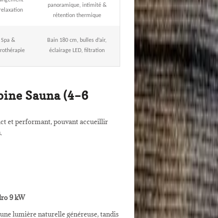
angement
panoramique, intimité &
relaxation
rétention thermique
Spa &
Bain 180 cm, bulles d’air,
rothérapie
éclairage LED, filtration
bine Sauna (4–6
t et performant, pouvant accueillir
s
.
dro 9 kW
une lumière naturelle généreuse, tandis