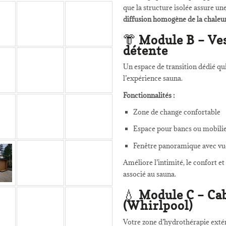
que la structure isolée assure un
diffusion homogène de la chaleu
👘
Module B – Ves
détente
Un espace de transition dédié q
l’expérience sauna.
Fonctionnalités :
Zone de change confortable
Espace pour bancs ou mobili
Fenêtre panoramique avec vue
Améliore l’intimité, le confort et 
associé au sauna.
💧
Module C – Ca
(Whirlpool)
Votre zone d’hydrothérapie extér