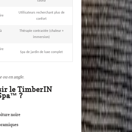
sauna
Utilisateurs recherchant plus de
ire
confort
 à
Thérapie contrastée (chaleur +
immersion)
ire
Spa de jardin de luxe complet
e ou en angle.
sir le TimberIN
Spa™ ?
oiture noire
noramiques