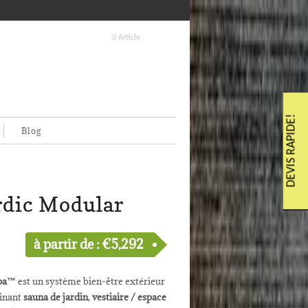
0 Article
DEVIS RAPIDE!
Blog
dic Modular
à partir de :
€
5,292
Spa™
est un système bien-être extérieur
inant
sauna de jardin
,
vestiaire / espace