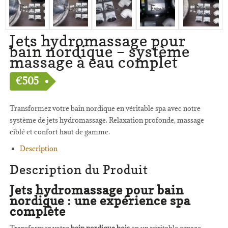
Jets hydromassage pour
bain nordique – système
massage à eau complet
€
505
Transformez votre bain nordique en véritable spa avec notre
système de jets hydromassage. Relaxation profonde, massage
ciblé et confort haut de gamme.
Description
Description du Produit
Jets hydromassage pour bain
nordique : une expérience spa
complète
Transformez votre
bain nordique bois
en un véritable espace