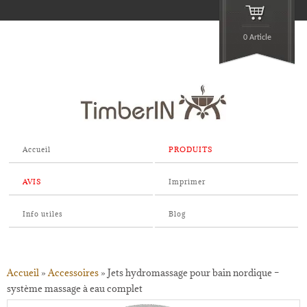
0 Article
Accueil
PRODUITS
AVIS
Imprimer
Info utiles
Blog
Accueil
»
Accessoires
»
Jets hydromassage pour bain nordique –
système massage à eau complet