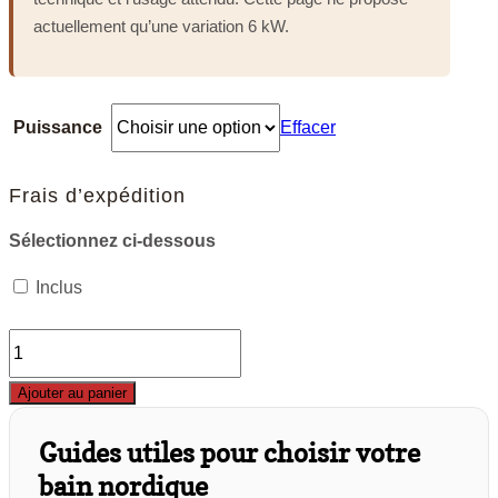
actuellement qu’une variation 6 kW.
Puissance
Effacer
Frais d’expédition
Sélectionnez ci-dessous
Inclus
quantité
de
Ajouter au panier
Réchauffeur
électrique
Guides utiles pour choisir votre
bain
bain nordique
nordique