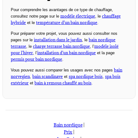
6
Pour comprendre les avantages de ce type de chauffage,
kW
modèle électrique
chauffage
consultez notre page sur le
, le
–
hybride
température d’un bain nordique
et le
.
chauffage
Pour préparer votre projet, vous pouvez aussi consulter nos
spa
installation dans le jardin
bain nordique
pages sur le
, le
nordique
terrasse
charge terrasse bain nordique
modèle isolé
, le
, l’
pour l’hiver
installation d’un bain nordique
, l’
et la page
permis pour bain nordique
.
bain
Vous pouvez aussi comparer les usages avec nos pages
norvegien
bain scandinave
spa nordique bois
spa bois
,
et
,
extérieur
bain à remous chauffé au bois
et
.
Bain nordique
|
Prix
|