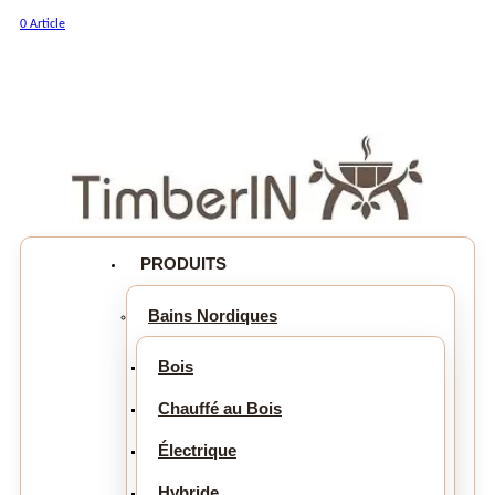
0 Article
PRODUITS
Bains Nordiques
Bois
Chauffé au Bois
Électrique
Hybride