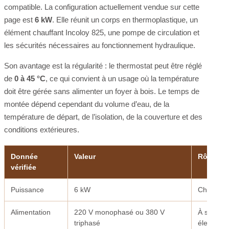
compatible. La configuration actuellement vendue sur cette
page est
6 kW
. Elle réunit un corps en thermoplastique, un
élément chauffant Incoloy 825, une pompe de circulation et
les sécurités nécessaires au fonctionnement hydraulique.
Son avantage est la régularité : le thermostat peut être réglé
de
0 à 45 °C
, ce qui convient à un usage où la température
doit être gérée sans alimenter un foyer à bois. Le temps de
montée dépend cependant du volume d’eau, de la
température de départ, de l’isolation, de la couverture et des
conditions extérieures.
Donnée
Valeur
Rôle
vérifiée
Puissance
6 kW
Chauffage
Alimentation
220 V monophasé ou 380 V
À sélectio
triphasé
électriqu