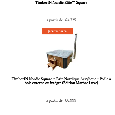
TimberIN Nordic Elite™ Square
à partir de :
€
4,725
Jacuzzi carré
TimberIN Nordic Square™ Bain Nordique Acrylique – Poêle à
bois externe ou intégré (Édition Marbre Luxe)
à partir de :
€
6,999