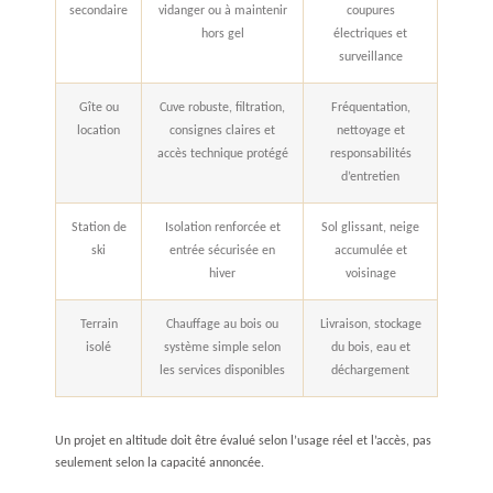
secondaire
vidanger ou à maintenir
coupures
hors gel
électriques et
surveillance
Gîte ou
Cuve robuste, filtration,
Fréquentation,
location
consignes claires et
nettoyage et
accès technique protégé
responsabilités
d’entretien
Station de
Isolation renforcée et
Sol glissant, neige
ski
entrée sécurisée en
accumulée et
hiver
voisinage
Terrain
Chauffage au bois ou
Livraison, stockage
isolé
système simple selon
du bois, eau et
les services disponibles
déchargement
Un projet en altitude doit être évalué selon l’usage réel et l’accès, pas
seulement selon la capacité annoncée.