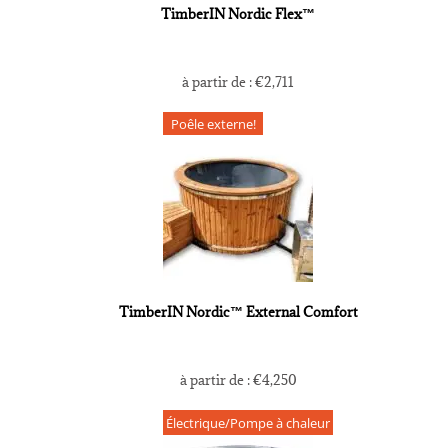
TimberIN Nordic Flex™
à partir de :
€
2,711
Poêle externe!
TimberIN Nordic™ External Comfort
à partir de :
€
4,250
Électrique/Pompe à chaleur