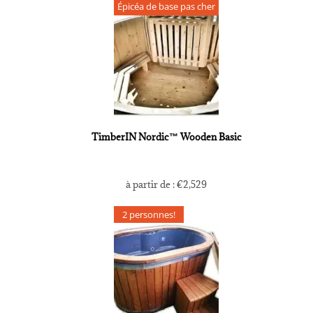
Épicéa de base pas cher
TimberIN Nordic™ Wooden Basic
à partir de :
€
2,529
2 personnes!