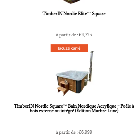
TimberIN Nordic Elite™ Square
à partir de :
€
4,725
Jacuzzi carré
TimberIN Nordic Square™ Bain Nordique Acrylique – Poêle à
bois externe ou intégré (Édition Marbre Luxe)
à partir de :
€
6,999