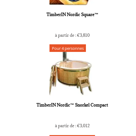
TimberIN Nordic Square™
à partir de :
€
3,810
Pour 4 personnes
TimberIN Nordic™ Snorkel Compact
à partir de :
€
3,012