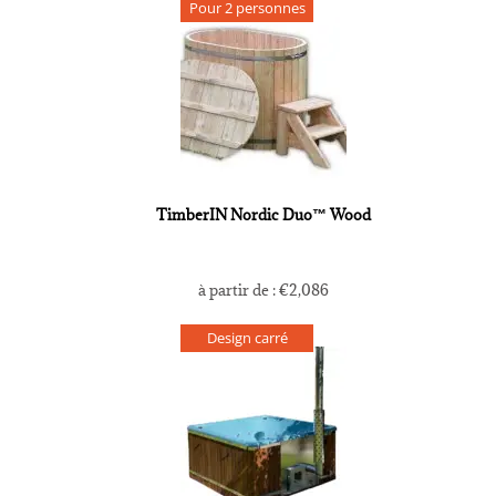
Pour 2 personnes
TimberIN Nordic Duo™ Wood
à partir de :
€
2,086
Design carré