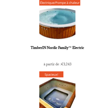
Électrique/Pompe à chaleur
TimberIN Nordic Family™ Electric
à partir de :
€
3,243
Spacieux!