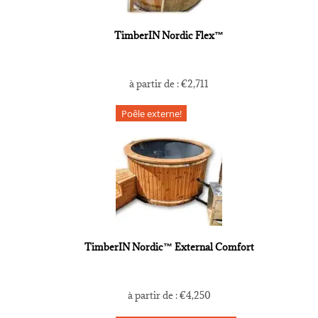
TimberIN Nordic Flex™
à partir de :
€
2,711
Poêle externe!
TimberIN Nordic™ External Comfort
à partir de :
€
4,250