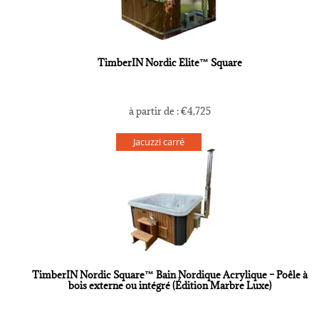
TimberIN Nordic Elite™ Square
à partir de :
€
4,725
Jacuzzi carré
TimberIN Nordic Square™ Bain Nordique Acrylique – Poêle à
bois externe ou intégré (Édition Marbre Luxe)