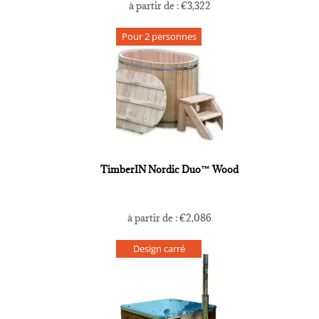
à partir de :
€
3,322
Pour 2 personnes
TimberIN Nordic Duo™ Wood
à partir de :
€
2,086
Design carré