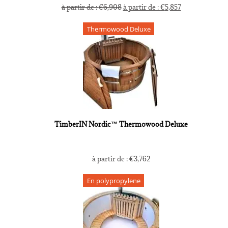
à partir de :
€
6,908
à partir de :
€
5,857
Thermowood Deluxe
TimberIN Nordic™ Thermowood Deluxe
à partir de :
€
3,762
En polypropylene