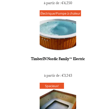
à partir de :
€
4,250
Électrique/Pompe à chaleur
TimberIN Nordic Family™ Electric
à partir de :
€
3,243
Spacieux!