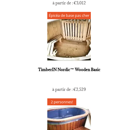
à partir de :
€
3,012
Épicéa de base pas cher
TimberIN Nordic™ Wooden Basic
à partir de :
€
2,529
2 personnes!