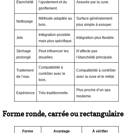
Étanchéité
l’ajustement et du
Assurée par la cuve.
gonflement.
Méthode adaptée au
Surface généralement
Nettoyage
bois.
plus simple à essuyer.
Intégration possible
Jets
Intégration plus flexible.
mais plus spécifique.
Séchage
Peut influencer les
N’affecte pas
prolongé
douelles.
l’étanchéité principale.
Compatibilité à
Traitement
Compatibilité à contrôler
contrôler avec le
de l’eau
avec la cuve et le métal.
bois.
Plus proche d’un spa
Expérience
Très traditionnelle.
moderne.
Forme ronde, carrée ou rectangulaire
Forme
Avantage
À vérifier