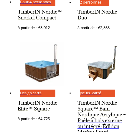
Pour 4 personnes
2 personnes!
TimberIN Nordic™
TimberIN Nordic
Snorkel Compact
Duo
à partir de :
€
3,012
à partir de :
€
2,863
Design carré
Jacuzzi carré
TimberIN Nordic
TimberIN Nordic
Elite™ Square
Square™ Bain
Nordique Acrylique –
à partir de :
€
4,725
Poêle à bois externe
ou intégré (Édition