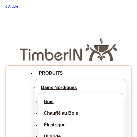
0 Article
PRODUITS
Bains Nordiques
Bois
Chauffé au Bois
Électrique
Hybride