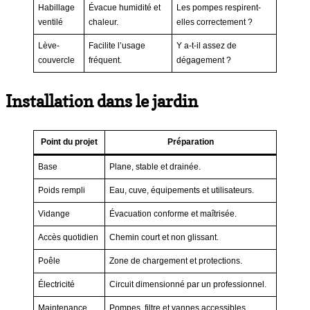
Habillage
Évacue humidité et
Les pompes respirent-
ventilé
chaleur.
elles correctement ?
Lève-
Facilite l’usage
Y a-t-il assez de
couvercle
fréquent.
dégagement ?
Installation dans le jardin
Point du projet
Préparation
Base
Plane, stable et drainée.
Poids rempli
Eau, cuve, équipements et utilisateurs.
Vidange
Évacuation conforme et maîtrisée.
Accès quotidien
Chemin court et non glissant.
Poêle
Zone de chargement et protections.
Électricité
Circuit dimensionné par un professionnel.
Maintenance
Pompes, filtre et vannes accessibles.