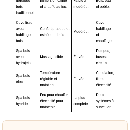
nordique
Immersion calme
Faible à
Bois, eau
bois
et chauffe au feu.
modérée.
et poêle.
traditionnel
Cuve lisse
Cuve,
avec
Confort pratique et
habillage
Modérée.
habillage
esthétique bois.
et
bois
chauffage.
Spa bois
Pompes,
avec
Massage ciblé.
Élevée.
buses et
hydrojets
circuits.
Température
Circulation,
Spa bois
réglable et
Élevée.
filtre et
électrique
maintien.
électricité.
Feu pour chauffer,
Deux
Spa bois
La plus
électricité pour
systèmes à
hybride
complète.
maintenir.
surveiller.