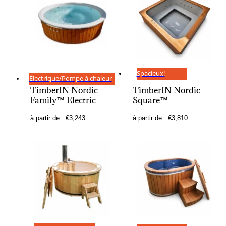
Spacieux!
Électrique/Pompe à chaleur
TimberIN Nordic
TimberIN Nordic
Family™ Electric
Square™
à partir de :
€
3,243
à partir de :
€
3,810