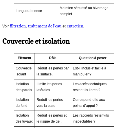
Maintien sécurisé ou hivernage
Longue absence
complet.
filtration
traitement de l’eau
entretien
Voir
,
et
.
Couvercle et isolation
Élément
Rôle
Question à poser
Couvercle
Réduit les pertes par
Est-il inclus et facile à
isolant
la surface.
manipuler ?
Isolation
Limite les pertes
Les accès techniques
des parois
latérales.
restent-ils libres ?
Isolation
Réduit les pertes
Correspond-elle aux
du fond
vers la base.
points d’appui ?
Isolation
Réduit les pertes et
Les raccords restent-ils
des tuyaux
le risque de gel.
inspectables ?