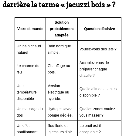
derrière le terme « jacuzzi bois » ?
Solution
Votre demande
probablement
Question décisive
adaptée
Un bain chaud
Bain nordique
Voulez-vous des jets ?
naturel
simple.
Acceptez-vous de
Le charme du
Chauffage au
préparer chaque
feu
bois.
chauffe ?
Une
Version
Quelle alimentation est
température
électrique ou
disponible ?
disponible
hybride.
Un massage du
Hydrojets avec
Quelles zones voulez-
dos
pompe dédiée.
vous masser ?
Un effet
Soufflerie et
Le bruit est-il
bouillonnant
injecteurs d’air.
acceptable ?