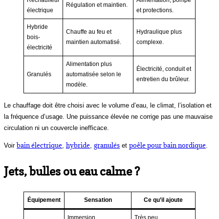
Réchauffeur
Alimentation, pompe
Régulation et maintien.
électrique
et protections.
Hybride
Chauffe au feu et
Hydraulique plus
bois-
maintien automatisé.
complexe.
électricité
Alimentation plus
Électricité, conduit et
Granulés
automatisée selon le
entretien du brûleur.
modèle.
Le chauffage doit être choisi avec le volume d’eau, le climat, l’isolation et
la fréquence d’usage. Une puissance élevée ne corrige pas une mauvaise
circulation ni un couvercle inefficace.
bain électrique
hybride
granulés
poêle pour bain nordique
Voir
,
,
et
.
Jets, bulles ou eau calme ?
Équipement
Sensation
Ce qu’il ajoute
Immersion
Très peu