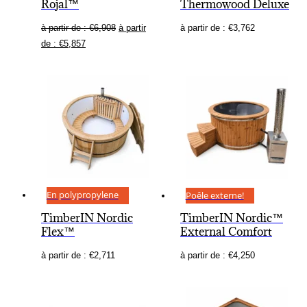
Rojal™
Thermowood Deluxe
à partir de :
€
6,908
à partir
à partir de :
€
3,762
de :
€
5,857
En polypropylene
Poêle externe!
TimberIN Nordic
TimberIN Nordic™
Flex™
External Comfort
à partir de :
€
2,711
à partir de :
€
4,250