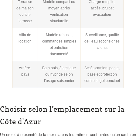
Terrasse
Modèle compact ou
Charge remplie,
de maison
moyen après
accès, bruit et
ou toit-
vérification
évacuation
terrasse
structurelle
Villa de
Modèle robuste,
Surveillance, qualité
location
commandes simples
de l’eau et consignes
et entretien
clients
documenté
Arrière-
Bain bois, électrique
Accès camion, pente,
pays
ou hybride selon
base et protection
l’usage saisonnier
contre le gel ponctuel
Choisir selon l’emplacement sur la
Côte d’Azur
Un projet à proximité de la mer n’a pas les mêmes contraintes qu’un jardin en