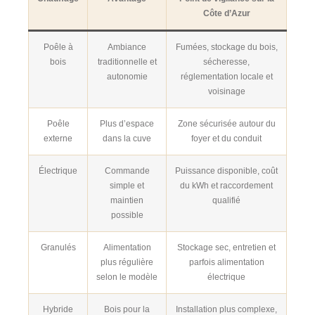
Côte d’Azur
Poêle à
Ambiance
Fumées, stockage du bois,
bois
traditionnelle et
sécheresse,
autonomie
réglementation locale et
voisinage
Poêle
Plus d’espace
Zone sécurisée autour du
externe
dans la cuve
foyer et du conduit
Électrique
Commande
Puissance disponible, coût
simple et
du kWh et raccordement
maintien
qualifié
possible
Granulés
Alimentation
Stockage sec, entretien et
plus régulière
parfois alimentation
selon le modèle
électrique
Hybride
Bois pour la
Installation plus complexe,