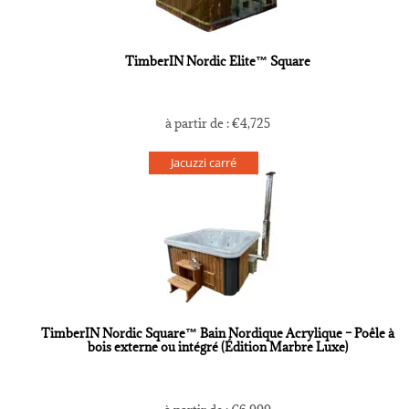
TimberIN Nordic Elite™ Square
à partir de :
€
4,725
Jacuzzi carré
TimberIN Nordic Square™ Bain Nordique Acrylique – Poêle à
bois externe ou intégré (Édition Marbre Luxe)