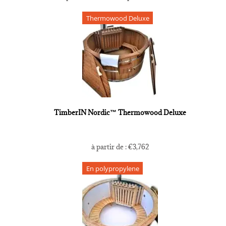
Thermowood Deluxe
TimberIN Nordic™ Thermowood Deluxe
à partir de :
€
3,762
En polypropylene