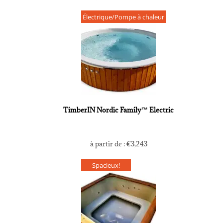
Électrique/Pompe à chaleur
TimberIN Nordic Family™ Electric
à partir de :
€
3,243
Spacieux!