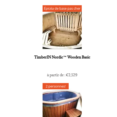
Épicéa de base pas cher
TimberIN Nordic™ Wooden Basic
à partir de :
€
2,529
2 personnes!