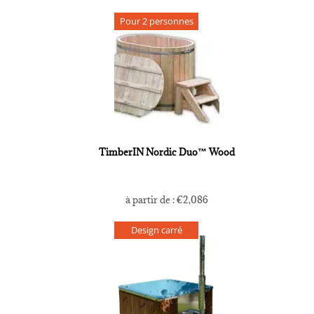
Pour 2 personnes
TimberIN Nordic Duo™ Wood
à partir de :
€
2,086
Design carré