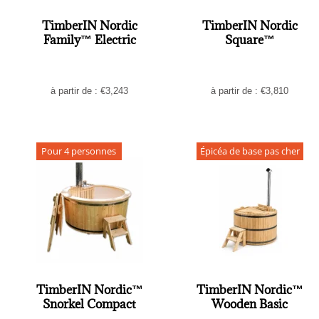
TimberIN Nordic
TimberIN Nordic
Family™ Electric
Square™
à partir de :
€
3,243
à partir de :
€
3,810
Pour 4 personnes
Épicéa de base pas cher
TimberIN Nordic™
TimberIN Nordic™
Snorkel Compact
Wooden Basic