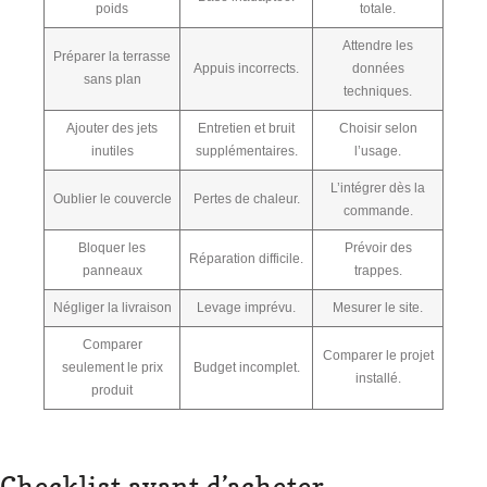
poids
totale.
Attendre les
Préparer la terrasse
Appuis incorrects.
données
sans plan
techniques.
Ajouter des jets
Entretien et bruit
Choisir selon
inutiles
supplémentaires.
l’usage.
L’intégrer dès la
Oublier le couvercle
Pertes de chaleur.
commande.
Bloquer les
Prévoir des
Réparation difficile.
panneaux
trappes.
Négliger la livraison
Levage imprévu.
Mesurer le site.
Comparer
Comparer le projet
seulement le prix
Budget incomplet.
installé.
produit
Checklist avant d’acheter