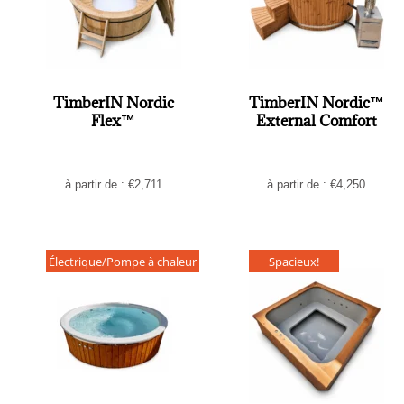
TimberIN Nordic
TimberIN Nordic™
Flex™
External Comfort
à partir de :
€
2,711
à partir de :
€
4,250
Électrique/Pompe à chaleur
Spacieux!