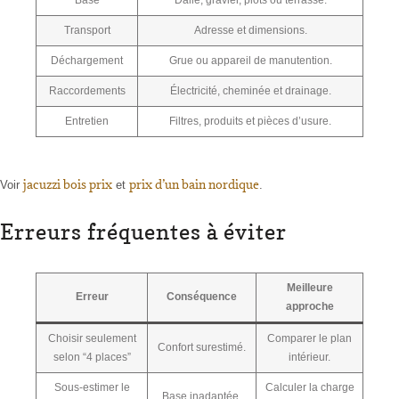
Base
Dalle, gravier, plots ou terrasse.
Transport
Adresse et dimensions.
Déchargement
Grue ou appareil de manutention.
Raccordements
Électricité, cheminée et drainage.
Entretien
Filtres, produits et pièces d’usure.
jacuzzi bois prix
prix d’un bain nordique
Voir
et
.
Erreurs fréquentes à éviter
Meilleure
Erreur
Conséquence
approche
Choisir seulement
Comparer le plan
Confort surestimé.
selon “4 places”
intérieur.
Sous-estimer le
Calculer la charge
Base inadaptée.