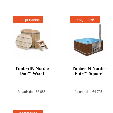
Pour 2 personnes
Design carré
TimberIN Nordic
TimberIN Nordic
Duo™ Wood
Elite™ Square
à partir de :
€
2,086
à partir de :
€
4,725