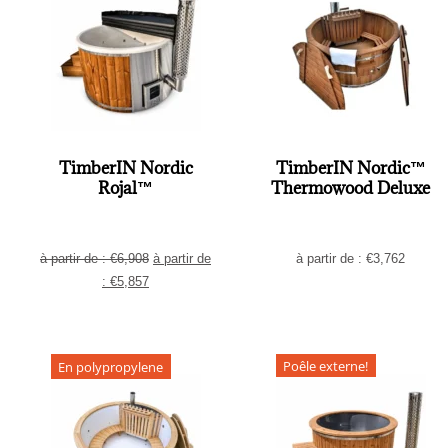
TimberIN Nordic
TimberIN Nordic™
Rojal™
Thermowood Deluxe
à partir de :
€
6,908
à partir de
à partir de :
€
3,762
:
€
5,857
Poêle externe!
En polypropylene