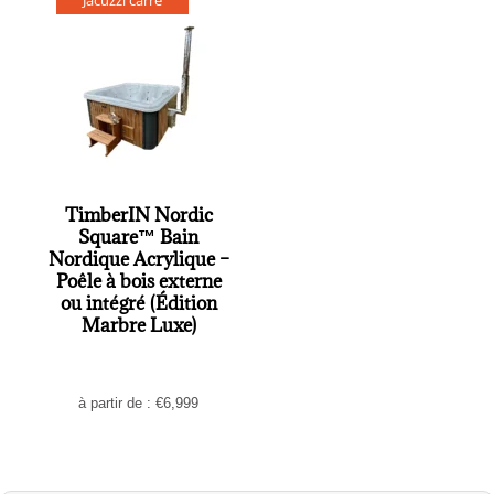
Jacuzzi carré
TimberIN Nordic
Square™ Bain
Nordique Acrylique –
Poêle à bois externe
ou intégré (Édition
Marbre Luxe)
à partir de :
€
6,999