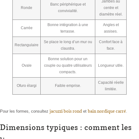
Jambes au
Banc périphérique et
Ronde
centre et
convivialité.
diamètre réel.
Bonne intégration à une
Angles et
Carrée
terrasse.
assises.
Se place le long d’un mur ou
Confort face à
Rectangulaire
claustra.
face.
Bonne solution pour un
Ovale
couple ou quatre utilisateurs
Longueur utile.
compacts.
Capacité réelle
Ofuro élargi
Faible emprise.
limitée.
jacuzzi bois rond
bain nordique carré
Pour les formes, consultez
et
.
Dimensions typiques : comment les