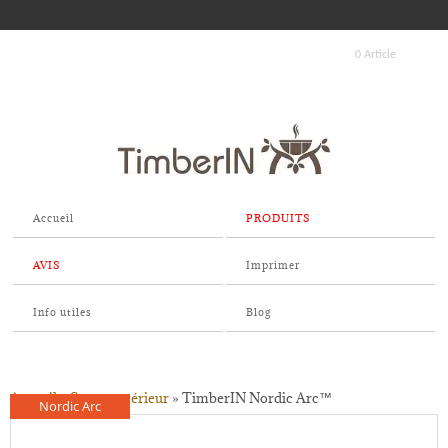
0 Article
Accueil
PRODUITS
AVIS
Imprimer
Info utiles
Blog
Accueil
»
Sauna extérieur
»
TimberIN Nordic Arc™
Nordic Arc