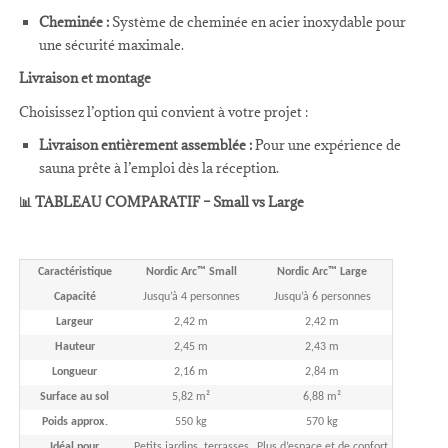
Cheminée :
Système de cheminée en acier inoxydable pour
une sécurité maximale.
Livraison et montage
Choisissez l’option qui convient à votre projet :
Livraison entièrement assemblée :
Pour une expérience de
sauna prête à l’emploi dès la réception.
📊 TABLEAU COMPARATIF – Small vs Large
Caractéristique
Nordic Arc™ Small
Nordic Arc™ Large
Capacité
Jusqu’à 4 personnes
Jusqu’à 6 personnes
Largeur
2,42 m
2,42 m
Hauteur
2,45 m
2,43 m
Longueur
2,16 m
2,84 m
Surface au sol
5,82 m²
6,88 m²
Poids approx.
550 kg
570 kg
Idéal pour
Petits jardins, terrasses
Plus d’espace et de confort