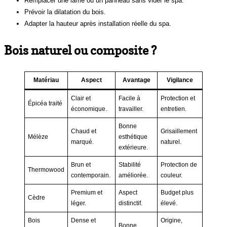
Remplacer une lame ou un panneau sans vider le spa.
Prévoir la dilatation du bois.
Adapter la hauteur après installation réelle du spa.
Bois naturel ou composite ?
Matériau
Aspect
Avantage
Vigilance
Clair et
Facile à
Protection et
Épicéa traité
économique.
travailler.
entretien.
Bonne
Chaud et
Grisaillement
Mélèze
esthétique
marqué.
naturel.
extérieure.
Brun et
Stabilité
Protection de
Thermowood
contemporain.
améliorée.
couleur.
Premium et
Aspect
Budget plus
Cèdre
léger.
distinctif.
élevé.
Bois
Dense et
Origine,
Bonne