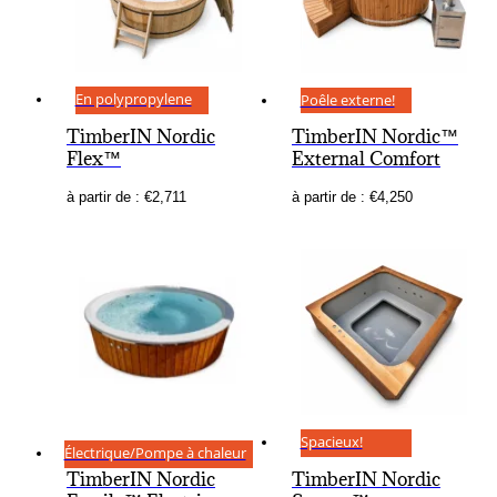
En polypropylene
Poêle externe!
TimberIN Nordic
TimberIN Nordic™
Flex™
External Comfort
à partir de :
€
2,711
à partir de :
€
4,250
Spacieux!
Électrique/Pompe à chaleur
TimberIN Nordic
TimberIN Nordic