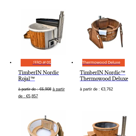
20 % OFF!
Thermowood Deluxe
TimberIN Nordic
TimberIN Nordic™
Rojal™
Thermowood Deluxe
à partir de :
€
6,908
à partir
à partir de :
€
3,762
de :
€
5,857