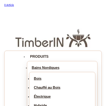
0 Article
PRODUITS
Bains Nordiques
Bois
Chauffé au Bois
Électrique
Hybride