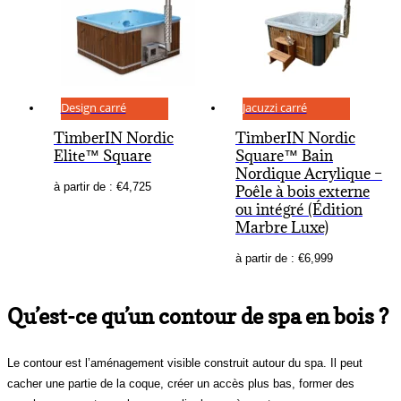
Design carré
Jacuzzi carré
TimberIN Nordic
TimberIN Nordic
Elite™ Square
Square™ Bain
Nordique Acrylique –
à partir de :
€
4,725
Poêle à bois externe
ou intégré (Édition
Marbre Luxe)
à partir de :
€
6,999
Qu’est-ce qu’un contour de spa en bois ?
Le contour est l’aménagement visible construit autour du spa. Il peut
cacher une partie de la coque, créer un accès plus bas, former des