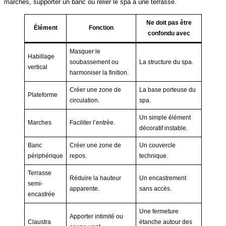
marches, supporter un banc ou relier le spa à une terrasse.
Ne doit pas être
Élément
Fonction
confondu avec
Masquer le
Habillage
soubassement ou
La structure du spa.
vertical
harmoniser la finition.
Créer une zone de
La base porteuse du
Plateforme
circulation.
spa.
Un simple élément
Marches
Faciliter l’entrée.
décoratif instable.
Banc
Créer une zone de
Un couvercle
périphérique
repos.
technique.
Terrasse
Réduire la hauteur
Un encastrement
semi-
apparente.
sans accès.
encastrée
Une fermeture
Apporter intimité ou
Claustra
étanche autour des