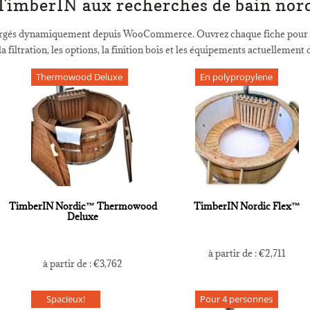
 TimberIN aux recherches de bain nord
argés dynamiquement depuis WooCommerce. Ouvrez chaque fiche pour vérif
 la filtration, les options, la finition bois et les équipements actuellement
Thermowood Deluxe
En polypropylene
TimberIN Nordic™ Thermowood
TimberIN Nordic Flex™
Deluxe
à partir de :
€
2,711
à partir de :
€
3,762
Spacieux!
Pour 4 personnes