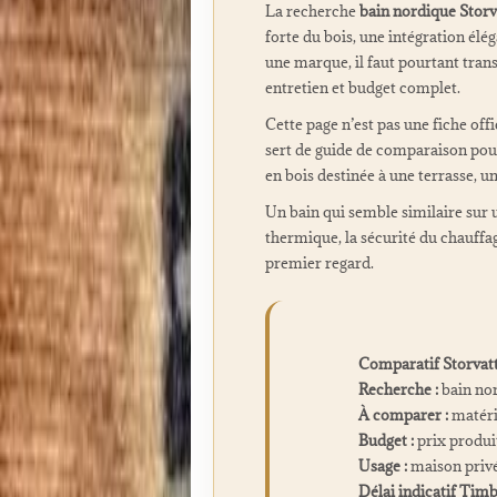
La recherche
bain nordique Storv
forte du bois, une intégration élé
une marque, il faut pourtant transf
entretien et budget complet.
Cette page n’est pas une fiche off
sert de guide de comparaison pour
en bois destinée à une terrasse, u
Un bain qui semble similaire sur un
thermique, la sécurité du chauffag
premier regard.
Comparatif Storvatt
Recherche :
bain nor
À comparer :
matéria
Budget :
prix produi
Usage :
maison privée
Délai indicatif Timb