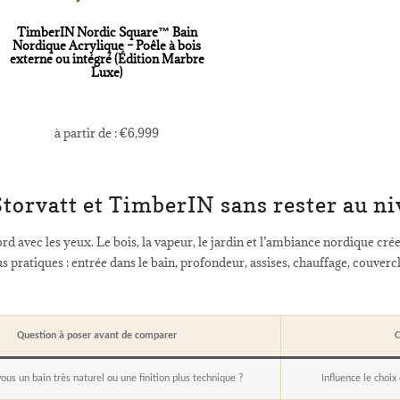
TimberIN Nordic Square™ Bain
Nordique Acrylique – Poêle à bois
externe ou intégré (Édition Marbre
Luxe)
à partir de :
€
6,999
rvatt et TimberIN sans rester au niv
d avec les yeux. Le bois, la vapeur, le jardin et l’ambiance nordique crée
 pratiques : entrée dans le bain, profondeur, assises, chauffage, couvercl
Question à poser avant de comparer
C
ous un bain très naturel ou une finition plus technique ?
Influence le choix 