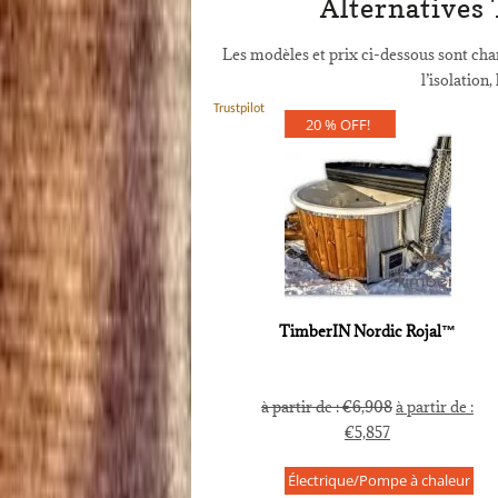
Alternatives
Les modèles et prix ci-dessous sont ch
l’isolation,
Trustpilot
20 % OFF!
TimberIN Nordic Rojal™
à partir de :
€
6,908
à partir de :
€
5,857
Électrique/Pompe à chaleur