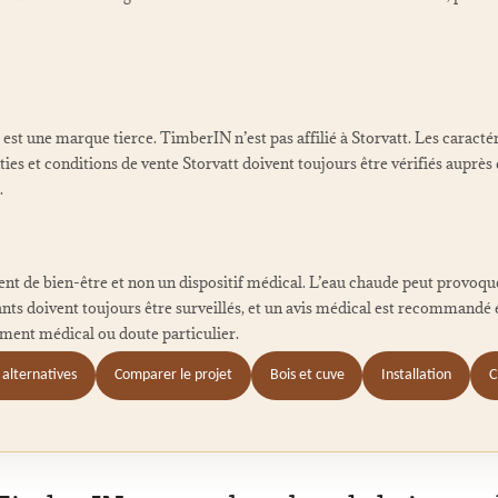
est une marque tierce. TimberIN n’est pas affilié à Storvatt. Les caractér
ties et conditions de vente Storvatt doivent toujours être vérifiés auprès 
.
nt de bien-être et non un dispositif médical. L’eau chaude peut provoqu
ants doivent toujours être surveillés, et un avis médical est recommandé
ement médical ou doute particulier.
s alternatives
Comparer le projet
Bois et cuve
Installation
C