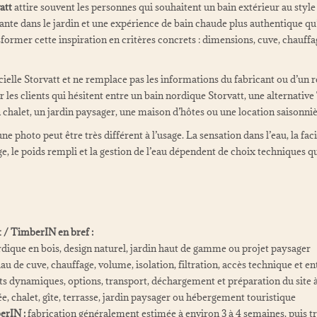
att
attire souvent les personnes qui souhaitent un bain extérieur au style
gante dans le jardin et une expérience de bain chaude plus authentique qu
ormer cette inspiration en critères concrets : dimensions, cuve, chauffage,
icielle Storvatt et ne remplace pas les informations du fabricant ou d’un
 les clients qui hésitent entre un bain nordique Storvatt, une alternativ
n chalet, un jardin paysager, une maison d’hôtes ou une location saisonniè
e photo peut être très différent à l’usage. La sensation dans l’eau, la facil
e, le poids rempli et la gestion de l’eau dépendent de choix techniques qu
 / TimberIN en bref :
dique en bois, design naturel, jardin haut de gamme ou projet paysager
u de cuve, chauffage, volume, isolation, filtration, accès technique et en
ts dynamiques, options, transport, déchargement et préparation du site 
, chalet, gîte, terrasse, jardin paysager ou hébergement touristique
erIN :
fabrication généralement estimée à environ 3 à 4 semaines, puis t