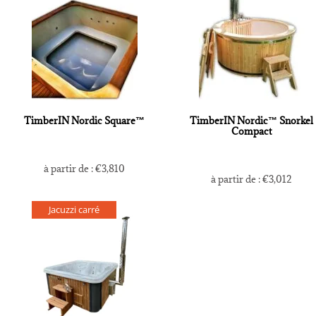
TimberIN Nordic Square™
TimberIN Nordic™ Snorkel
Compact
à partir de :
€
3,810
à partir de :
€
3,012
Jacuzzi carré