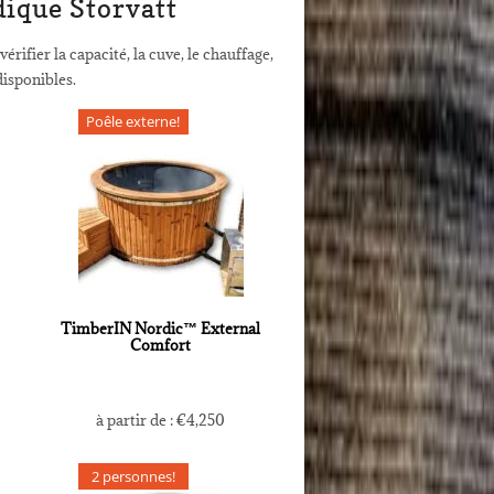
ique Storvatt
ier la capacité, la cuve, le chauffage,
 disponibles.
Poêle externe!
TimberIN Nordic™ External
Comfort
à partir de :
€
4,250
2 personnes!