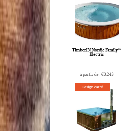
TimberIN Nordic Family™
Electric
à partir de :
€
3,243
Design carré