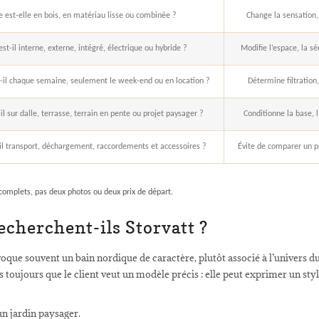
e est-elle en bois, en matériau lisse ou combinée ?
Change la sensation, 
est-il interne, externe, intégré, électrique ou hybride ?
Modifie l’espace, la s
-t-il chaque semaine, seulement le week-end ou en location ?
Détermine filtration
-il sur dalle, terrasse, terrain en pente ou projet paysager ?
Conditionne la base, 
-il transport, déchargement, raccordements et accessoires ?
Évite de comparer un pr
omplets, pas deux photos ou deux prix de départ.
recherchent-ils Storvatt ?
voque souvent un bain nordique de caractère, plutôt associé à l’univers du
as toujours que le client veut un modèle précis : elle peut exprimer un s
un jardin paysager.