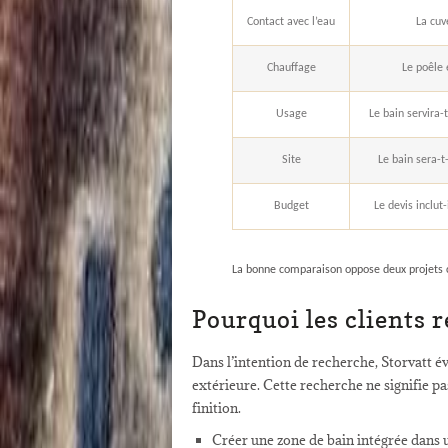
Contact avec l’eau
La cuv
Chauffage
Le poêle 
Usage
Le bain servira
Site
Le bain sera-t
Budget
Le devis inclut
La bonne comparaison oppose deux projets c
Pourquoi les clients 
Dans l’intention de recherche, Storvatt é
extérieure. Cette recherche ne signifie p
finition.
Créer une zone de bain intégrée dans 