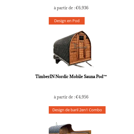
à partir de :
€
6,936
Design en Pod
TimberIN Nordic Mobile Sauna Pod™
à partir de :
€
4,956
Design de baril 2en1 Combo