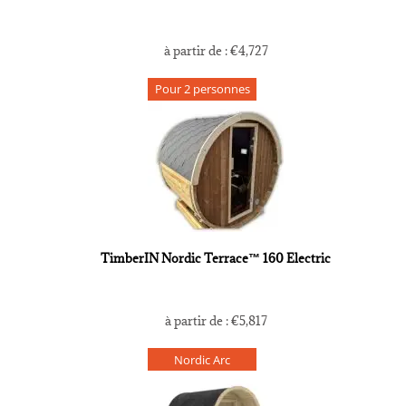
à partir de :
€
4,727
Pour 2 personnes
TimberIN Nordic Terrace™ 160 Electric
à partir de :
€
5,817
Nordic Arc