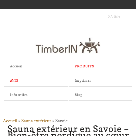
0 Article
Accueil
PRODUITS
AVIS
Imprimer
Info utiles
Blog
Accueil
»
Sauna extérieur
»
Savoie
Sauna extérieur en Savoie –
Bien-être nordique au cœur