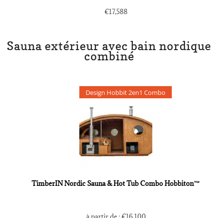
€
17,588
Sauna extérieur avec bain nordique
combiné
Design Hobbit 2en1 Combo
TimberIN Nordic Sauna & Hot Tub Combo Hobbiton™
à partir de :
€
16,100