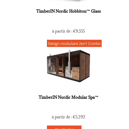
TimberIN Nordic Hobbiton™ Glass
à partir de :
€
9,555
Design modulaire 2en1 Combo
TimberIN Nordic Modular Spa™
à partir de :
€
5,292