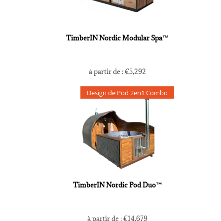
TimberIN Nordic Modular Spa™
à partir de :
€
5,292
Design de Pod 2en1 Combo
TimberIN Nordic Pod Duo™
à partir de :
€
14,679