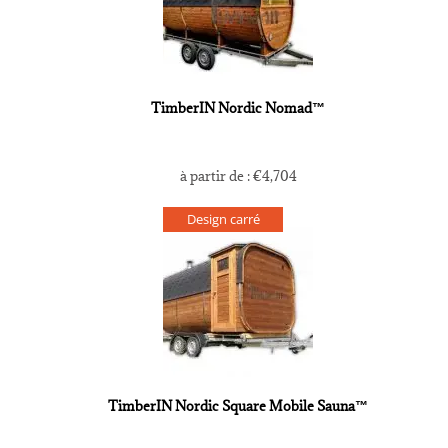
TimberIN Nordic Nomad™
à partir de :
€
4,704
Design carré
TimberIN Nordic Square Mobile Sauna™