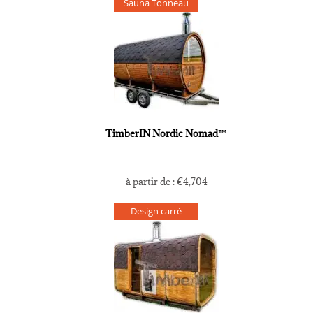
Sauna Tonneau
TimberIN Nordic Nomad™
à partir de :
€
4,704
Design carré