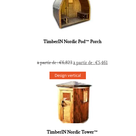
TimberIN Nordic Pod™ Porch
à partir de :
€
6,823
à partir de :
€
5,461
Design vertical
TimberIN Nordic Tower™