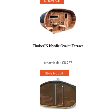
NOUVEAU!
TimberIN Nordic Oval™ Terrace
à partir de :
€
8,727
Style Hobbit