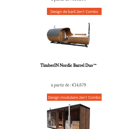
Design de baril 2en1 Combo
TimberIN Nordic Barrel Duo™
à partir de :
€
14,679
Design modulaire 2en1 Combo