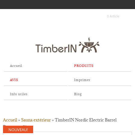
0 Article
Accueil
PRODUITS
AVIS
Imprimer
Info utiles
Blog
Accueil
»
Sauna extérieur
»
TimberIN Nordic Electric Barrel
Panorama™
NOUVEAU!