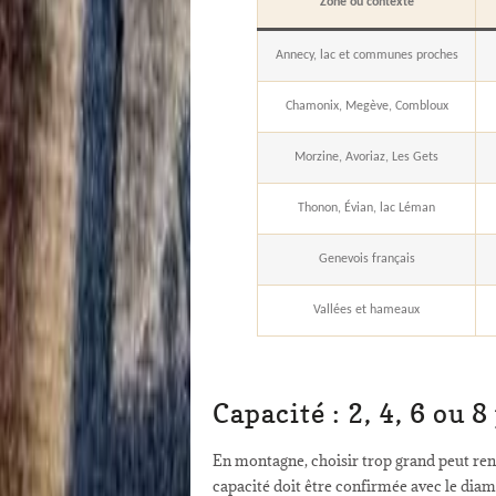
Zone ou contexte
Annecy, lac et communes proches
Chamonix, Megève, Combloux
Morzine, Avoriaz, Les Gets
Thonon, Évian, lac Léman
Genevois français
Vallées et hameaux
Capacité : 2, 4, 6 ou 
En montagne, choisir trop grand peut rendr
capacité doit être confirmée avec le diamèt