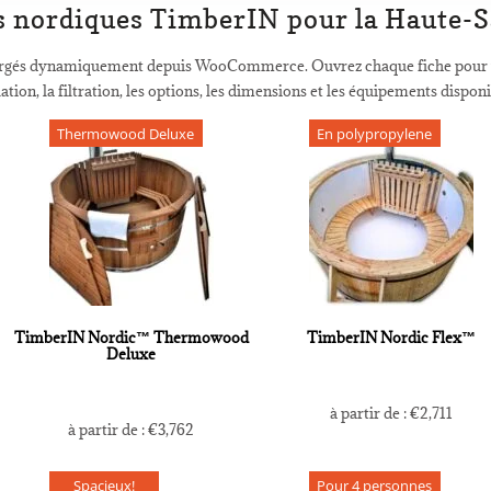
s nordiques TimberIN pour la Haute-S
argés dynamiquement depuis WooCommerce. Ouvrez chaque fiche pour vérif
olation, la filtration, les options, les dimensions et les équipements disponi
Thermowood Deluxe
En polypropylene
TimberIN Nordic™ Thermowood
TimberIN Nordic Flex™
Deluxe
à partir de :
€
2,711
à partir de :
€
3,762
Spacieux!
Pour 4 personnes