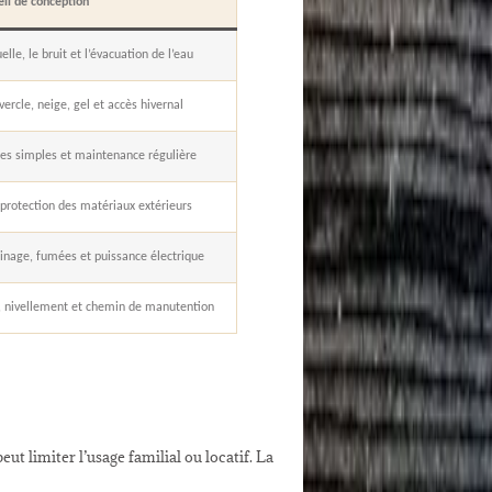
eil de conception
elle, le bruit et l’évacuation de l’eau
uvercle, neige, gel et accès hivernal
gnes simples et maintenance régulière
 protection des matériaux extérieurs
sinage, fumées et puissance électrique
e, nivellement et chemin de manutention
ut limiter l’usage familial ou locatif. La