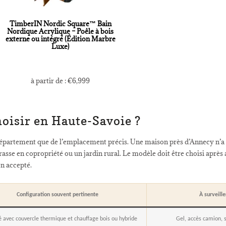
TimberIN Nordic Square™ Bain
Nordique Acrylique – Poêle à bois
externe ou intégré (Édition Marbre
Luxe)
à partir de :
€
6,999
oisir en Haute-Savoie ?
partement que de l’emplacement précis. Une maison près d’Annecy n’a p
rrasse en copropriété ou un jardin rural. Le modèle doit être choisi après av
en accepté.
Configuration souvent pertinente
À surveill
é avec couvercle thermique et chauffage bois ou hybride
Gel, accès camion, 