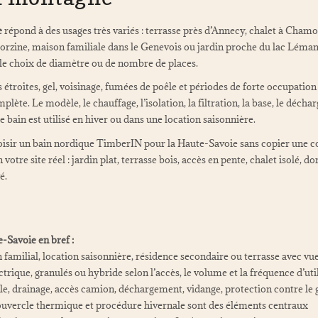
e
répond à des usages très variés : terrasse près d’Annecy, chalet à Chamo
rzine, maison familiale dans le Genevois ou jardin proche du lac Léma
le choix de diamètre ou de nombre de places.
s étroites, gel, voisinage, fumées de poêle et périodes de forte occupation 
ète. Le modèle, le chauffage, l’isolation, la filtration, la base, le décha
e bain est utilisé en hiver ou dans une location saisonnière.
sir un bain nordique TimberIN pour la Haute-Savoie sans copier une con
otre site réel : jardin plat, terrasse bois, accès en pente, chalet isolé, 
é.
-Savoie en bref :
n familial, location saisonnière, résidence secondaire ou terrasse avec 
ctrique, granulés ou hybride selon l’accès, le volume et la fréquence d’uti
le, drainage, accès camion, déchargement, vidange, protection contre le ge
couvercle thermique et procédure hivernale sont des éléments centraux