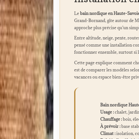
Le
bain nordique en Haute-Savoi
Grand-Bornand, gîte autour de Mo
approche plus précise qu’un simp
Entre altitude, neige, pente, route
pensé comme une installation compl
fonctionner ensemble, surtout si l
Cette page explique comment choi
est de comparer les modèles selon v
vacances ou espace bien-être priv
Bain nordique Haute
Usage :
chalet, jardi
Chauffage :
bois, éle
À prévoir :
base stab
Climat :
isolation, 