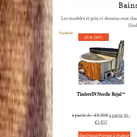
Bain
Les modèles et prix ci-dessous sont ch
l’is
Trustpilot
20 % OFF!
TimberIN Nordic Rojal™
à partir de :
€
6,908
à partir de :
€
5,857
Électrique/Pompe à chaleur