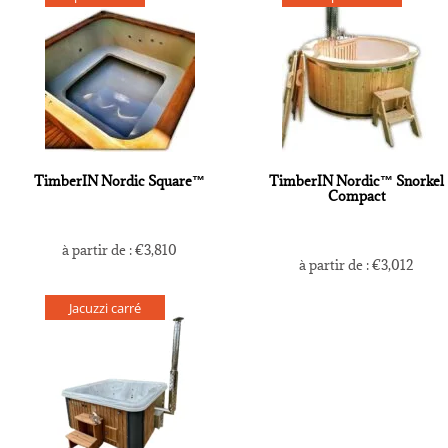
TimberIN Nordic Square™
TimberIN Nordic™ Snorkel
Compact
à partir de :
€
3,810
à partir de :
€
3,012
Jacuzzi carré