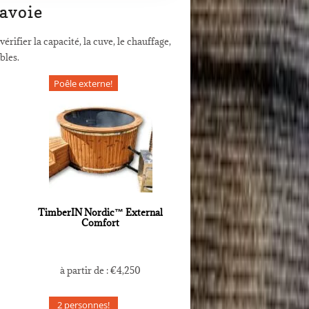
avoie
ier la capacité, la cuve, le chauffage,
bles.
Poêle externe!
TimberIN Nordic™ External
Comfort
à partir de :
€
4,250
2 personnes!