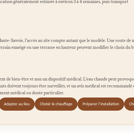
ication généralement estimée à environ 3 à 4 semaines, puis transport
aute-Savoie, l’accès au site compte autant que le modèle. Une route de m
terrain enneigé ou une terrasse en hauteur peuvent modifier le choix du ba
nt de bien-être et non un dispositif médical. L’eau chaude peut provoqu
ants doivent toujours être surveillés, et un avis médical est recommandé
ement médical ou doute particulier.
Adapter au lieu
Choisir le chauffage
Préparer l’installation
Ch