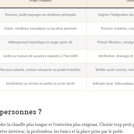
Projet fréquent
Cons
Terrasse, jardin paysager ou résidence principale
Soigner l’intégration visu
Chalet, résidence secondaire ou location premium
Prioriser isolation, co
Hébergement touristique et usage après ski
Prévoir filtration, consi
Jardin ou maison de vacances exposée à l’humidité
Ventilation, drainage et
Terrasse urbaine, maison compacte ou projet frontalier
Vérifier accès camion, voi
Installation sur terrain en pente ou accès étroit
Anticiper grue, télescopiqu
8 personnes ?
e la chauffe plus longue et l’entretien plus exigeant. Choisir trop petit pe
re intérieur, la profondeur, les bancs et la place prise par le poêle.