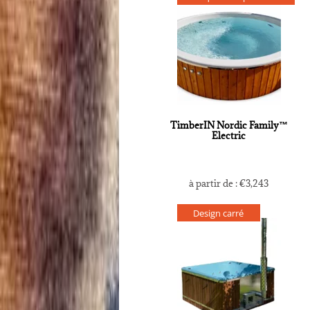
TimberIN Nordic Family™
Electric
à partir de :
€
3,243
Design carré