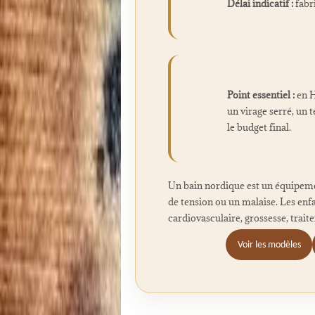
Délai indicatif :
fabr
Point essentiel :
en H
un virage serré, un 
le budget final.
Un bain nordique est un équipeme
de tension ou un malaise. Les enf
cardiovasculaire, grossesse, trait
Voir les modèles